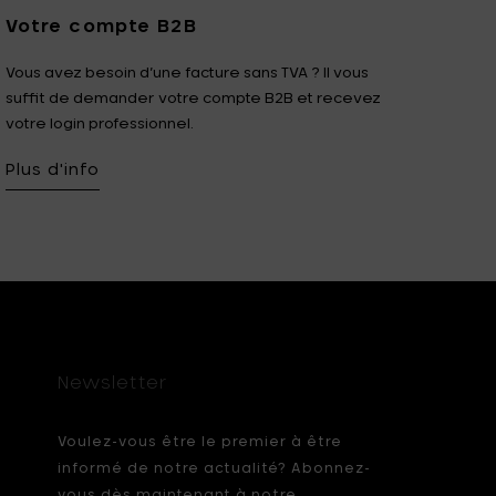
Votre compte B2B
Vous avez besoin d’une facture sans TVA ? Il vous
suffit de demander votre compte B2B et recevez
votre login professionnel.
Plus d'info
Newsletter
Voulez-vous être le premier à être
informé de notre actualité? Abonnez-
vous dès maintenant à notre