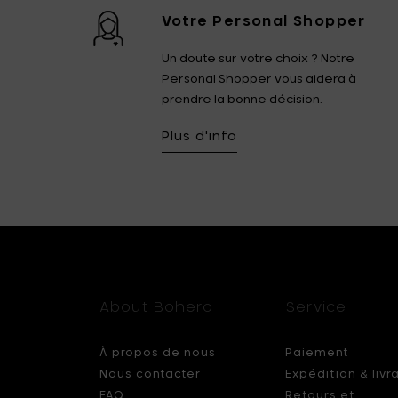
Votre Personal Shopper
Un doute sur votre choix ? Notre
Personal Shopper vous aidera à
prendre la bonne décision.
Plus d'info
About Bohero
Service
À propos de nous
Paiement
Nous contacter
Expédition & livr
FAQ
Retours et