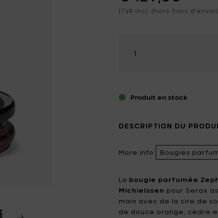
geoires pour oiseaux
(TVA incl. (hors frais d'envoi)
Catherine Lovatt
Eva Solo
e de bain
gies parfumées
dinage
Frédérick Gautier
Guzzini
irage
x & magnets
Sélectionner
soirs
la
Jansen+co
Kelly Wearstler
lier
quantité
rdes
Koziol
Le Feu
ies extérieures
LindDNA
LIZ.objets
Produit en stock
Marie Michielssen
MARNI
DESCRIPTION DU PRODU
MISSONI HOME
Mon Dada
More info:
Bougies parfu
NO/AN
Ottolenghi
Patrick Paris
Peugeot
La
bougie parfumée Zep
Michielssen
pour Serax as
Q7 WALLET
Roger Van Damme
main avec de la cire de so
de douce orange, cèdre e
Serax
Sergio Herman