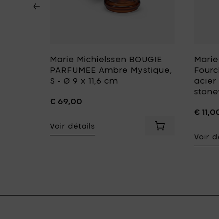
 MÈRE
Marie Michielssen BOUGIE
Marie
PARFUMEE Ambre Mystique,
Fourc
S - Ø 9 x 11,6 cm
acier
1.5 cm
stone
€ 69,00
€ 11,0
Voir détails
RE vase Ambre / Noir - H 22 cm à votre panier
Voir d
 11.5 cm x h 1 cm à votre panier
Ajouter Marie Michielssen LA MÈRE Plat de service rectang