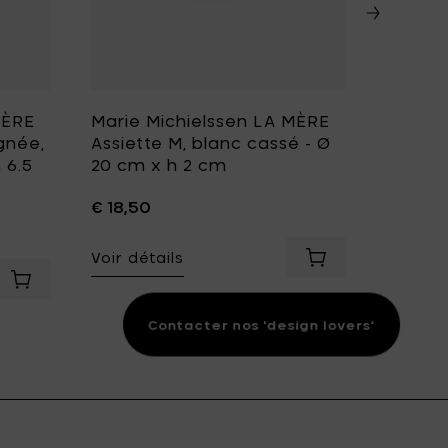
MÈRE
Marie Michielssen LA MÈRE
Marie 
gnée,
Assiette M, blanc cassé - Ø
Assiet
 6.5
20 cm x h 2 cm
brun fo
cm
€ 18,50
€ 50,5
Voir détails
 9 x 11,6 cm à votre panier
Ajouter Marie Mic
Voir dét
rchette de table, en acier inoxydable finition stonewash - 21,
Ajouter Marie Michielssen LA MÈRE Tasse à café avec poign
Contacter nos 'design lovers'