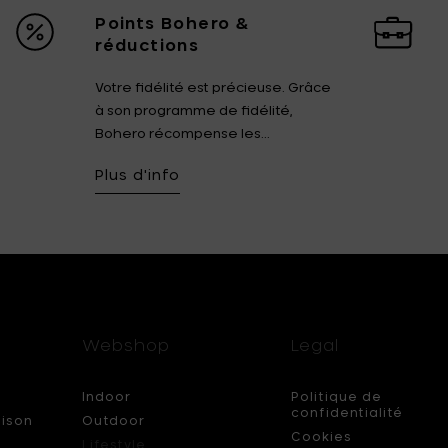
Points Bohero &
réductions
Votre fidélité est précieuse. Grâce
à son programme de fidélité,
Bohero récompense les...
Plus d'info
Webshop
Legal
Indoor
Politique de
confidentialité
aison
Outdoor
Cookies
Lifestyle