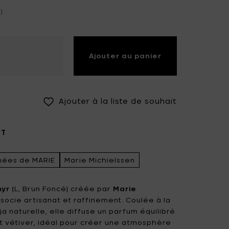
)
Fiskars Garden
Fiskars Home
Humble
Iittala
Kickpack
Ajouter au panier
Koen Van Guijze
LegnoArt
Likami
Maarten Baas
Marcel Wolterinck
Ajouter à la liste de souhait
Mastrad
Merci for Serax
IT
Muller Van Severen
Nendo by Valerie
Objects
mées de MARIE
Marie Michielssen
Paola Navone
Pascale Naessens
Piet Boon
Plan C
hyr
(L, Brun Foncé) créée par
Marie
socie artisanat et raffinement. Coulée à la
Roos Van de Velde
San Pellegrino
ja naturelle, elle diffuse un parfum équilibré
t vétiver, idéal pour créer une atmosphère
Stelton
Studio Ottawa