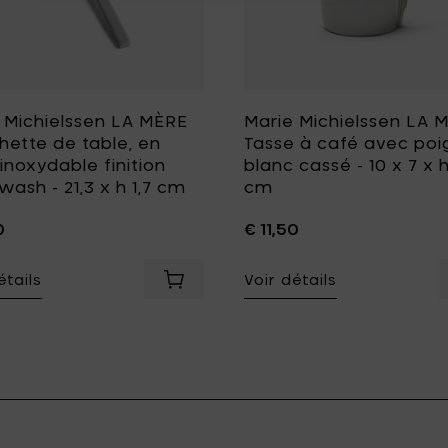
 Michielssen LA MÈRE
Marie Michielssen LA 
hette de table, en
Tasse à café avec poi
 inoxydable finition
blanc cassé - 10 x 7 x h
wash - 21,3 x h 1,7 cm
cm
0
€ 11,50
Ajouter Marie Michielssen BOUGIE PARFUMEE Ambre Mystique, S - Ø
étails
Voir détails
ulaire, rouge vénitien - 46 x 13 x h 1.5 cm à votre panier
Ajouter Marie Michielssen LA MÈRE Fou