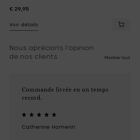
€ 29,95
Voir détails
er
Ajouter
Eva
Solo
IC
MyFlavo
Nous aprécions l'opinion
EN
gourde
de nos clients
-
Montrer tout
rouge
rcle
berry,
0,75
l
à
Commande livrée en un temps
votre
record.
panier
r
Catherine Homerin