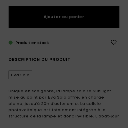
Ajouter au panier
Produit en stock
DESCRIPTION DU PRODUIT
Eva Solo
Unique en son genre, la lampe solaire SunLight
mise au point par Eva Solo offre, en charge
pleine, jusqu'à 20h d'autonomie. La cellule
photovoltaïque est totalement intégrée à la
structure de la lampe et donc invisible. L'abat-jour
est réalisé en verre givré, l'éclairage LED diffuse,