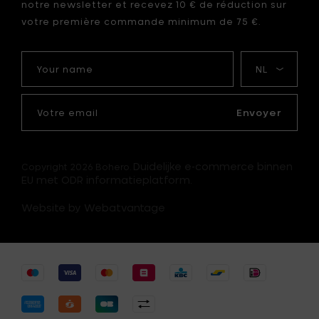
notre newsletter et recevez 10 € de réduction sur
votre première commande minimum de 75 €.
Your
Ma
name
langue
Votre
email
Envoyer
Duidelijke e-commerce binnen
Copyright 2026 Bohero.
EU met ODR informatieplatform.
Website by Webatvantage