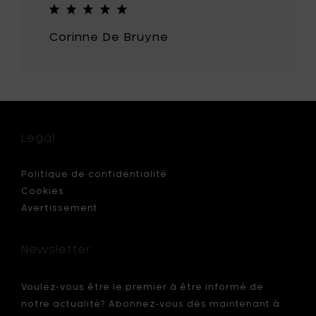
-
H
Corinne De Bruyne
2
cm
à
votre
panier
Legal
Politique de confidentialité
Cookies
Avertissement
Newsletter
Voulez-vous être le premier à être informé de
notre actualité? Abonnez-vous dès maintenant à