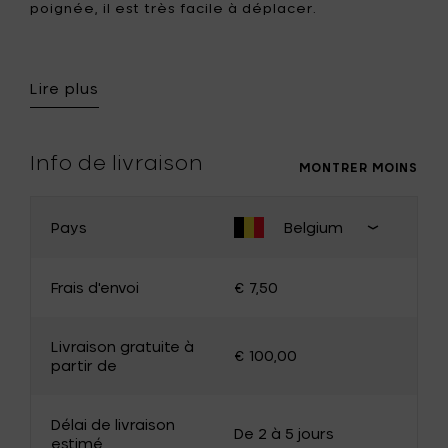
poignée, il est très facile à déplacer.
Attention: Ne pas utiliser le FireGlobe sur des
planchers en bois ou d’autres surfaces
Lire plus
inflammables.
Info de livraison
MONTRER MOINS
Pays
Belgium
MODIFIER LE PAYS
Fermer
pays de
Frais d'envoi
€ 7,50
livraison
Belgique
Allemagne
Livraison gratuite à
€ 100,00
France
Luxembourg
partir de
Pays-Bas
Bulgarie
Délai de livraison
Canada
Chypre
De 2 à 5 jours
estimé