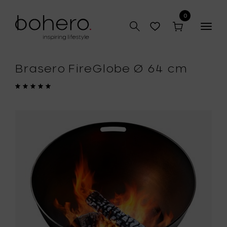
0
Togg
navig
Brasero FireGlobe Ø 64 cm