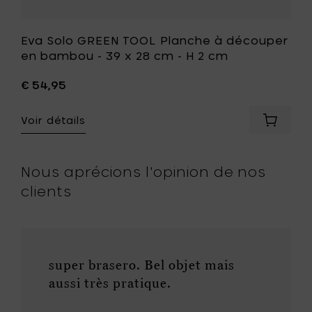
cm
à
votre
Eva Solo GREEN TOOL Planche à découper
liste
en bambou - 39 x 28 cm - H 2 cm
de
souhait
€ 54,95
Voir détails
er
Ajouter
Eva
Solo
GREEN
Nous aprécions l'opinion de nos
TOOL
clients
Planche
,
à
découp
en
bambo
gogne
-
super brasero. Bel objet mais
39
aussi très pratique.
x
r
28
cm