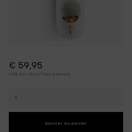
€ 59,95
(TVA incl. (hors frais d'envoi))
Sélectionner
la
quantité
Ajouter au panier