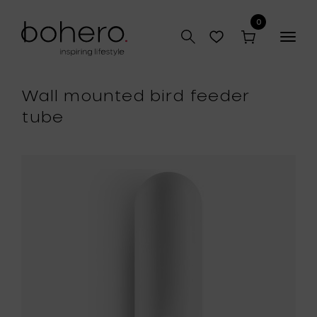
0
Togg
navig
Wall mounted bird feeder
tube