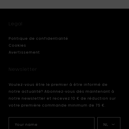
Solo
IC
Carafe
EN
à
euse
décante
Legal
0.75
rcle
l
-
Politique de confidentialité
Aérateu
Cookies
à
Avertissement
votre
panier
Newsletter
r
Voulez-vous être le premier à être informé de
notre actualité? Abonnez-vous dès maintenant à
notre newsletter et recevez 10 € de réduction sur
votre première commande minimum de 75 €.
Your
Ma
name
langue