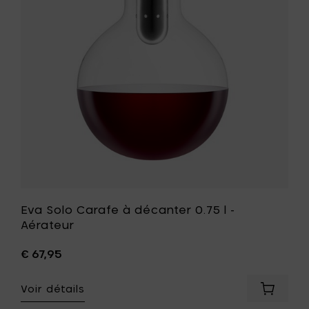
use
décanter
0.75
cle
l
-
Aérateur
à
votre
liste
de
souhait
t
Eva Solo Carafe à décanter 0.75 l -
Aérateur
€ 67,95
Voir détails
er
Ajouter
Eva