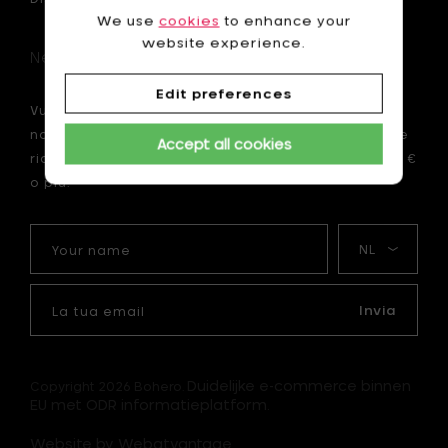
We use
cookies
to enhance your
website experience.
Newsletter
Edit preferences
Vuoi essere il primo ad essere informato sulle
nostre novità? Iscriviti ora alla nostra newsletter e
Accept all cookies
ricevi uno sconto di 10 € sul tuo primo ordine di 75 €
o più.
Your
La
name
mia
lingua
La
tua
Invia
email
Duidelijke e-commerce binnen
Copyright 2026 Bohero.
EU met ODR informatieplatform.
Website by Webatvantage