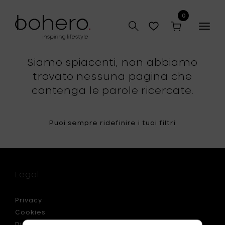
0
Togg
navig
Siamo spiacenti, non abbiamo
trovato nessuna pagina che
contenga le parole ricercate.
Puoi sempre ridefinire i tuoi filtri
Legal
Privacy
Cookies
Disclaimer