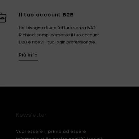
Fiskars Garden
Fiskars Home
Il tuo account B2B
Humble
Iittala
Hai bisogno di una fattura senza IVA?
Kickpack
Koen Van Guijze
Richiedi semplicemente il tuo account
B2B e ricevi il tuo login professionale.
LegnoArt
Likami
Più info
Maarten Baas
Marcel Wolterinck
Mastrad
Merci for Serax
Muller Van Severen
Nendo by Valerie
Objects
Paola Navone
Pascale Naessens
Piet Boon
Plan C
Newsletter
Roos Van de Velde
San Pellegrino
Vuoi essere il primo ad essere
Stelton
Studio Ottawa
informato sulle nostre novità? Iscriviti