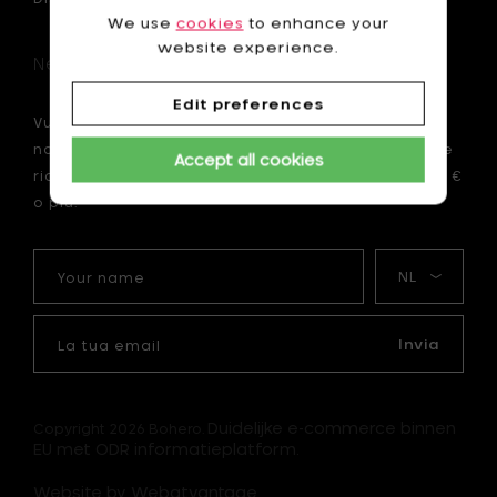
We use
cookies
to enhance your
website experience.
Newsletter
Edit preferences
Vuoi essere il primo ad essere informato sulle
nostre novità? Iscriviti ora alla nostra newsletter e
Accept all cookies
ricevi uno sconto di 10 € sul tuo primo ordine di 75 €
o più.
Your
La
name
mia
lingua
La
tua
Invia
email
Duidelijke e-commerce binnen
Copyright 2026 Bohero.
EU met ODR informatieplatform.
Website by Webatvantage