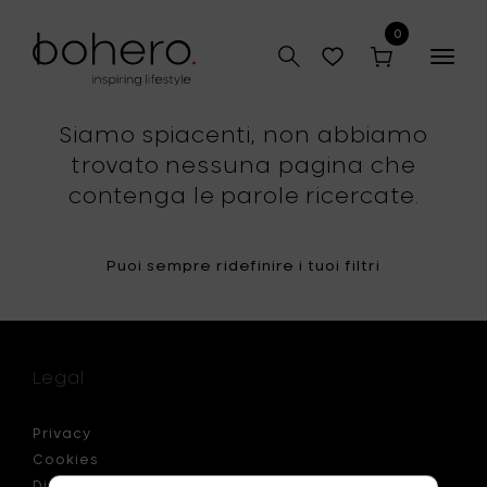
0
Togg
navig
Siamo spiacenti, non abbiamo
trovato nessuna pagina che
contenga le parole ricercate.
Puoi sempre ridefinire i tuoi filtri
Legal
Privacy
Cookies
Disclaimer