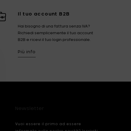
Fiskars Garden
Fiskars Home
Il tuo account B2B
Humble
Iittala
Hai bisogno di una fattura senza IVA?
Kickpack
Koen Van Guijze
Richiedi semplicemente il tuo account
B2B e ricevi il tuo login professionale.
LegnoArt
Likami
Più info
Maarten Baas
Marcel Wolterinck
Mastrad
Merci for Serax
Muller Van Severen
Nendo by Valerie
Objects
Paola Navone
Pascale Naessens
Piet Boon
Plan C
Newsletter
Roos Van de Velde
San Pellegrino
Vuoi essere il primo ad essere
Stelton
Studio Ottawa
informato sulle nostre novità? Iscriviti