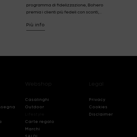
programma di fidelizzazione, Bohero
premia i clienti più fedeli con sconti,...
Più info
Webshop
Legal
Casalinghi
Privacy
nsegna
Outdoor
Cookies
Lifestyle
Disclaimer
a
Carte regalo
Marchi
SALDI