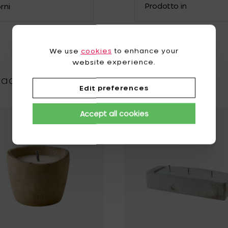
Denmark
Prodotto in
rni
Greece
Italy
We use
cookies
to enhance your
Lithuania
website experience.
Dada.
Austria
Edit preferences
Romania
Accept all cookies
Spain
ista desideri
 URBAN OUTDOOR Candela M, Neutrale, DESERT - Ø 20 cm & H 18
URBAN OUTDOOR Candela XL & coperchio, Neutrale, DESERT - Ø 29 cm & H 24 cm alla tua lista desid
Aggiungi Mon Dada URBAN OUTDOOR Cande
United States