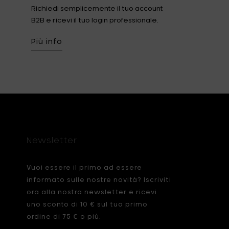
Richiedi semplicemente il tuo account
B2B e ricevi il tuo login professionale.
Più info
Newsletter
Vuoi essere il primo ad essere
informato sulle nostre novità? Iscriviti
ora alla nostra newsletter e ricevi
uno sconto di 10 € sul tuo primo
ordine di 75 € o più.