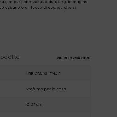
una combustione pulita e duratura. Immagina
co cubano e un tocco di cognac che si
Uncharted
UNIK ANTWERP
mosa, incenso e muschio scuro. È come una
Vitra
Waterl'eau
dela! Perfetta per creare l'atmosfera giusta,
elegante confezione regalo in legno.
Zone Denmark
 scintille!
rodotto
PIÙ INFORMAZIONI
URB-CAN-XL-FMU-E
na
Profumo per la casa
Ø 27 cm