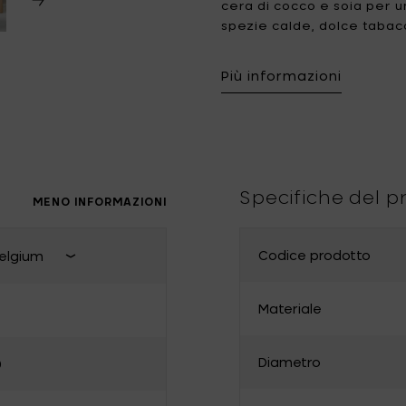
cera di cocco e soia per 
spezie calde, dolce tabac
Tomorrowland
UMBROSA
mescolano con quercia fu
Villa Styles
Vincent Van Duysen
notte a L'Avana in una can
Più informazioni
ogni candela arriva in un'
WMF
Wouters & Hendrix
Accendila e lascia volare le
Specifiche del p
MENO INFORMAZIONI
Codice prodotto
elgium
Chiudi selezione paese di conseg
Materiale
France
Diametro
0
Bulgaria