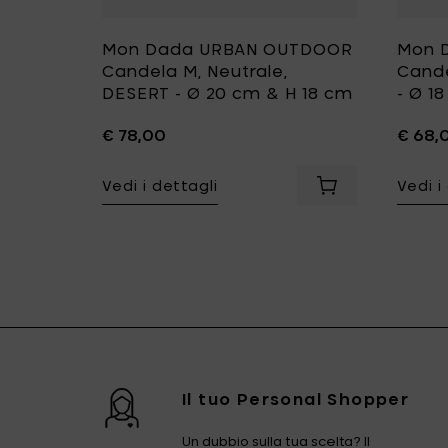
UTDOOR
Mon Dada URBAN OUTDOOR
Mon 
hio,
Candela M, Neutrale,
Cande
 29 cm
DESERT - Ø 20 cm & H 18 cm
- Ø 1
€ 78,00
€ 68,
Vedi i dettagli
Vedi i
dela, Large, Fire-Me-Up, GRIGIA - Ø 20 cm & H 13 cm al carre
Aggiungi Mon Da
erchio, Neutrale, GRIGIO - Ø 29 cm & H 24 cm al carrello
Aggiungi Mon Dada
Il tuo Personal Shopper
Un dubbio sulla tua scelta? Il