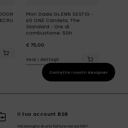
TDOOR
Mon Dada GLENN SESTIG -
Mon D
 ECRU
60 ONE Candela, The
Candel
Standard - Ore di
Neutra
combustione: 50h
cm e H
€ 75,00
€ 54,0
 18 cm al carrello
dela S, Neutrale, DESERT - Ø 18 cm & H 14 cm al carrello
Aggiungi Mon Dada URBAN OUTDOOR Candela rettangolare, 
Vedi i dettagli
Vedi i d
Aggiungi Mon Dada
Contatta i nostri designer
Il tuo account B2B
Hai bisogno di una fattura senza IVA?