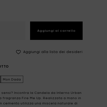
Fiskars Garden
Fiskars Home
Humble
Iittala
Kickpack
Koen Van Guijze
Aggiungi al carrello
LegnoArt
Likami
Maarten Baas
Marcel Wolterinck
Aggiungi alla lista dei desideri
Mastrad
Merci for Serax
Muller Van Severen
Nendo by Valerie
OTTO
Objects
Paola Navone
Pascale Naessens
Mon Dada
Piet Boon
Plan C
 sensi? Incontra la Candela da Interno Urban
Roos Van de Velde
San Pellegrino
la fragranza Fire Me Up. Realizzata a mano in
in cemento utilizza una miscela naturale di
Stelton
Studio Ottawa