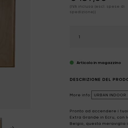
no
dele profumate
(IVA inclusa (escl. spese di
ezzi da giardino
Catherine Lovatt
Eva Solo
spedizione))
minazione
hi & magneti
ffiatoi
Frédérick Gautier
Guzzini
edamento
Seleziona
race & thermos
Jansen+co
Kelly Wearstler
la
quantità
door Candele
Koziol
Le Feu
LindDNA
LIZ.objets
Articolo in magazzino
Marie Michielssen
MARNI
MISSONI HOME
Mon Dada
DESCRIZIONE DEL PROD
NO/AN
Ottolenghi
More info:
URBAN INDOOR
Patrick Paris
Peugeot
Pronto ad accendere i tuoi
Q7 WALLET
Roger Van Damme
Extra Grande in Ecru, con 
Belgio, questa meraviglia 
Serax
Sergio Herman