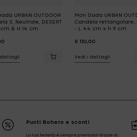
Dada URBAN OUTDOOR
Mon Dada URBAN OU
la S, Neutrale, DESERT
Candela rettangolare,
8 cm & H 14 cm
- L 44 cm x h 9 cm
00
€ 110,00
 dettagli
Vedi i dettagli
llo
da URBAN OUTDOOR Candela M, Neutrale, DESERT - Ø 20 cm & H
Aggiungi Mon Dada URBAN OUTDOOR Can
 URBAN OUTDOOR Candela XL & coperchio, Neutrale, DESERT - Ø 29 cm & H 24 cm al carrello
Punti Bohero e sconti
La tua fedeltà è sempre premiata! Grazie al