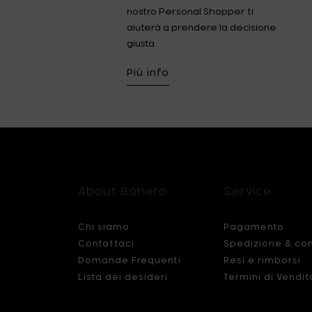
nostro Personal Shopper ti
aiuterà a prendere la decisione
giusta.
Più info
About Bohero
Service
Chi siamo
Pagamento
Contattaci
Spedizione & co
Domande Frequenti
Resi e rimborsi
Lista dei desideri
Termini di Vendit