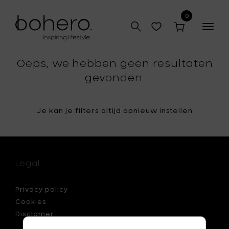
0
Togg
navig
Oeps, we hebben geen resultaten
gevonden.
Je kan je filters altijd opnieuw instellen
Legal
Privacy policy
Cookies
Disclamer