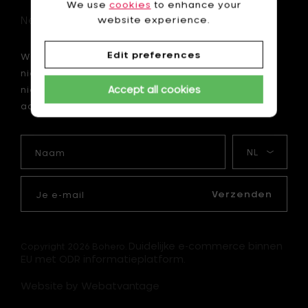
We use
cookies
to enhance your
Newsletter
website experience.
Edit preferences
Wil je als eerste op de hoogte zijn van onze
nieuwtjes? Schrijf je dan nu in voor onze
Accept all cookies
nieuwsbrief en krijg 10 € korting op je eerste
aankoop van minimum 75 €.
Naam
Mijn
taal
Je
e-
Verzenden
mail
Duidelijke e-commerce binnen
Copyright 2026 Bohero.
EU met ODR informatieplatform.
Website by Webatvantage