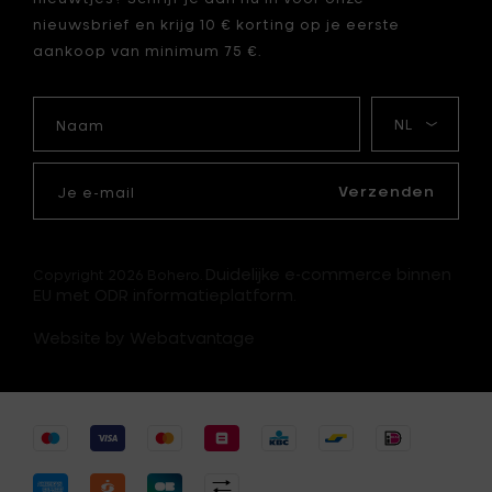
nieuwsbrief en krijg 10 € korting op je eerste
aankoop van minimum 75 €.
Naam
Mijn
taal
Je
e-
Verzenden
mail
Duidelijke e-commerce binnen
Copyright 2026 Bohero.
EU met ODR informatieplatform.
Website by Webatvantage