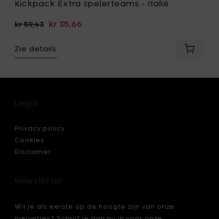
Kickpack Extra spelerteams - Italië
kr 35,66
kr 59,43
Zie details
Voeg
ack
Kickpac
Extra
erteams
speler
-
rland
Italië
Legal
toe
aan
je
Privacy policy
je
mandje
Cookies
Disclamer
Newsletter
Wil je als eerste op de hoogte zijn van onze
nieuwtjes? Schrijf je dan nu in voor onze