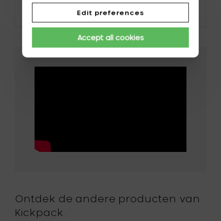
Portugal
Roemenië
Made in
Duitsland
Edit preferences
Slovakije
Slovenië
Accept all cookies
Spanje
Tsjechië
Verenigd
Verenigde Staten
Koningrijk
Van Amerika
Zweden
Zwitserland
Ontdek de andere producten van
Kickpack.