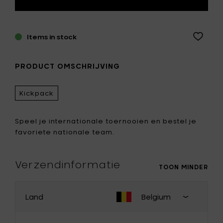
Items in stock
PRODUCT OMSCHRIJVING
Kickpack
Speel je internationale toernooien en bestel je
favoriete nationale team.
Verzendinformatie
TOON MINDER
Land
Belgium
PAS JE LAND AAN
Sluit
land