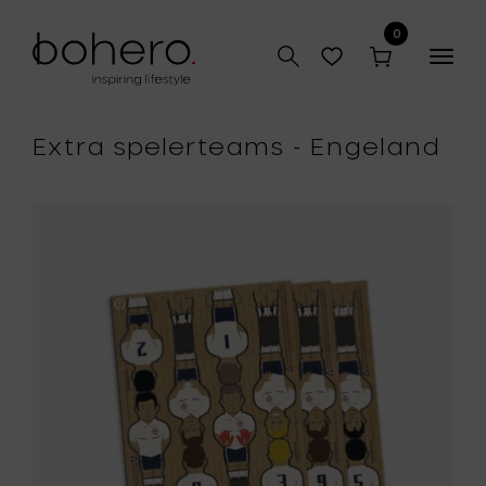
0
Togg
navig
Extra spelerteams - Engeland