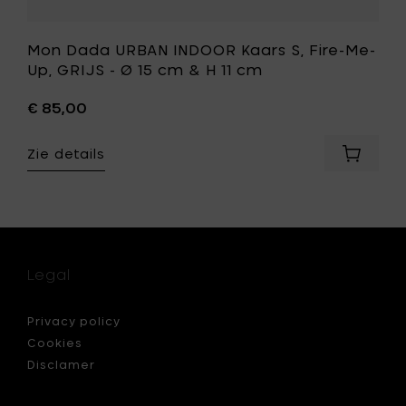
cm
toe
aan
Mon Dada URBAN INDOOR Kaars S, Fire-Me-
st
je
Up, GRIJS - Ø 15 cm & H 11 cm
wenslijst
€ 85,00
Zie details
Voeg
Mon
Dada
N
URBAN
OR
INDOOR
Kaars
S,
Legal
Fire-
Me-
RT
Up,
Privacy policy
GRIJS
Cookies
-
Disclamer
Ø
15
cm