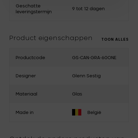
Nederland
Bulgarije
Geschatte
9 tot 12 dagen
leveringstermijn
Canada
Cyprus
Denemarken
Estland
Product eigenschappen
Finland
Griekenland
TOON ALLES
Hongarije
Ierland
Productcode
GS-CAN-GRA-60ONE
Italië
Japan
Letland
Litouwen
Designer
Glenn Sestig
Malta
Noorwegen
Materiaal
Glas
Oostenrijk
Polen
Portugal
Roemenië
Made in
België
Slovakije
Slovenië
Spanje
Tsjechië