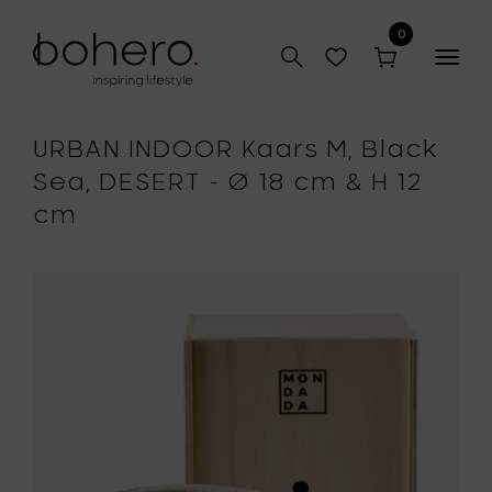
0
Togg
navig
URBAN INDOOR Kaars M, Black
Sea, DESERT - Ø 18 cm & H 12
cm