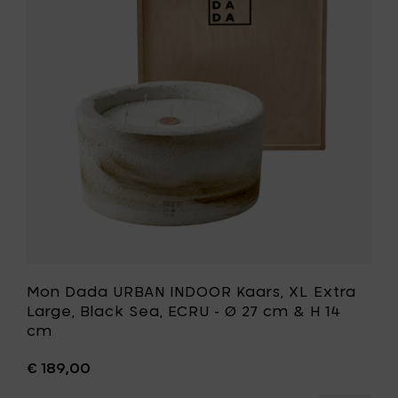
OOR
INDOOR
ars,
Kaars,
l,
XL
Extra
Large,
Black
Sea,
ECRU
-
Ø
27
cm
&
H
14
st
cm
toe
Mon Dada URBAN INDOOR Kaars, XL Extra
aan
Large, Black Sea, ECRU - Ø 27 cm & H 14
je
cm
wenslijst
€ 189,00