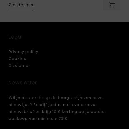
Zie details
Voeg
Mon
N
Dada
DOOR
URBAN
kaars,
INDOOR
aal,
Kaars,
Legal
E
XL
Extra
Large,
Privacy policy
Black
Cookies
Sea,
Disclamer
ECRU
-
Ø
Newsletter
27
cm
&
Wil je als eerste op de hoogte zijn van onze
H
je
nieuwtjes? Schrijf je dan nu in voor onze
14
cm
nieuwsbrief en krijg 10 € korting op je eerste
toe
aankoop van minimum 75 €.
aan
je