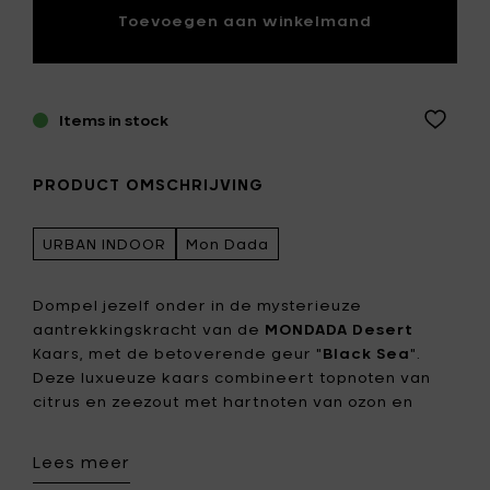
Toevoegen aan winkelmand
Items in stock
PRODUCT OMSCHRIJVING
URBAN INDOOR
Mon Dada
Dompel jezelf onder in de mysterieuze
aantrekkingskracht van de
MONDADA Desert
Kaars, met de betoverende geur "
Black Sea
".
Deze luxueuze kaars combineert topnoten van
citrus en zeezout met hartnoten van ozon en
pruim, rustend op een basis van amber en
donkere muskus. Het resultaat is een
Lees meer
mysterieuze, intrigerende en verleidelijke geur