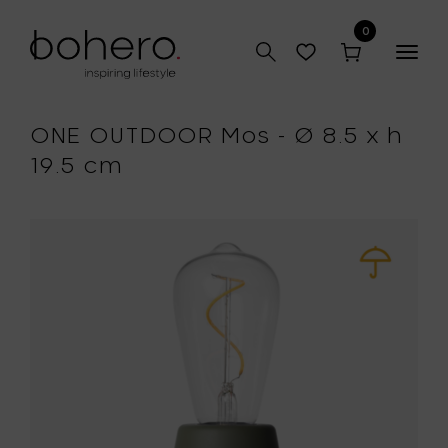
0
Togg
navig
ONE OUTDOOR Mos - Ø 8.5 x h
19.5 cm