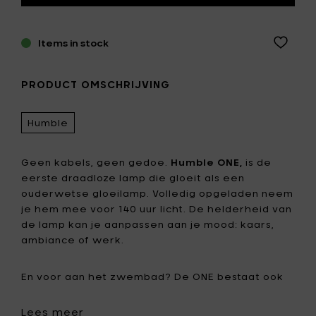
Items in stock
PRODUCT OMSCHRIJVING
Humble
Geen kabels, geen gedoe.
Humble ONE,
is de
eerste draadloze lamp die gloeit als een
ouderwetse gloeilamp. Volledig opgeladen neem
je hem mee voor 140 uur licht. De helderheid van
de lamp kan je aanpassen aan je mood: kaars,
ambiance of werk.
En voor aan het zwembad? De ONE bestaat ook
in een waterdichte buitenversie..
Lees meer