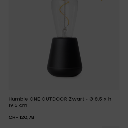
OUTDOO
Zwart
kt
-
Ø
8.5
x
h
19.5
cm
toe
aan
je
wenslijst
st
Humble ONE OUTDOOR Zwart - Ø 8.5 x h
19.5 cm
CHF 120,78