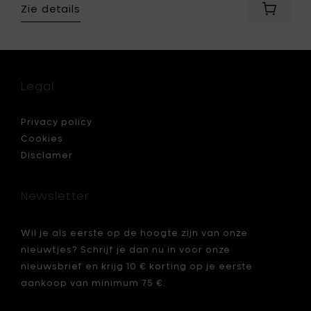
Zie details
Voeg
le
Humble
ONE
OUTDO
Zwart
okt
-
Legal
Ø
8.5
x
Privacy policy
h
Cookies
19.5
Disclamer
cm
toe
aan
Newsletter
je
mandje
je
Wil je als eerste op de hoogte zijn van onze
nieuwtjes? Schrijf je dan nu in voor onze
nieuwsbrief en krijg 10 € korting op je eerste
aankoop van minimum 75 €.