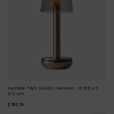
Goud
/
d
Gerookt
-
Ø
8.8
st
x
h
21.2
cm
toe
aan
je
wenslijst
Humble TWO Goud / Gerookt - Ø 8.8 x h
21.2 cm
$ 183,76