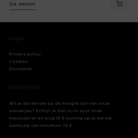
Zie details
le
Voeg
Humble
TWO
Goud
ed
/
Gerook
Legal
-
Ø
je
8.8
Privacy policy
x
Cookies
h
Disclamer
21.2
cm
toe
Newsletter
aan
je
mandje
Wil je als eerste op de hoogte zijn van onze
nieuwtjes? Schrijf je dan nu in voor onze
nieuwsbrief en krijg 10 € korting op je eerste
aankoop van minimum 75 €.