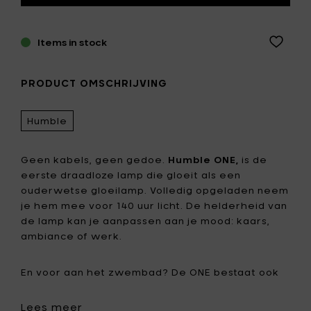
Items in stock
PRODUCT OMSCHRIJVING
Humble
Geen kabels, geen gedoe.
Humble ONE,
is de
eerste draadloze lamp die gloeit als een
ouderwetse gloeilamp. Volledig opgeladen neem
je hem mee voor 140 uur licht. De helderheid van
de lamp kan je aanpassen aan je mood: kaars,
ambiance of werk.
En voor aan het zwembad? De ONE bestaat ook
in een waterdichte buitenversie..
Lees meer