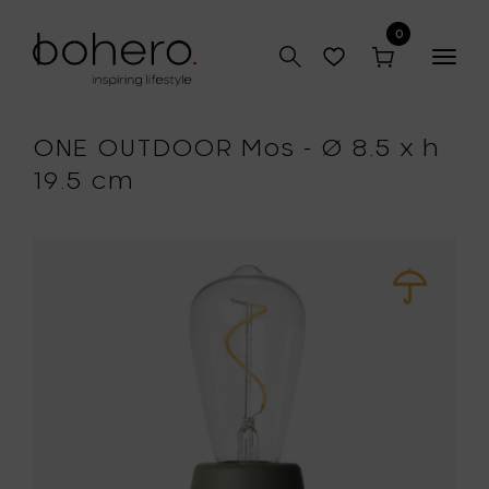
0
Togg
navig
ONE OUTDOOR Mos - Ø 8.5 x h
19.5 cm