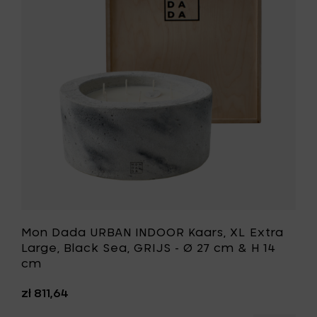
OOR
INDOOR
Kaars,
XL
Extra
Large,
l,
Black
Sea,
GRIJS
-
Ø
27
cm
&
H
14
cm
toe
Mon Dada URBAN INDOOR Kaars, XL Extra
aan
Large, Black Sea, GRIJS - Ø 27 cm & H 14
st
je
cm
wenslijst
zł 811,64