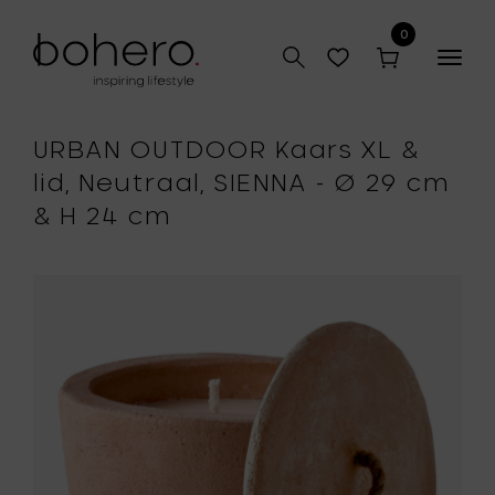
0
Togg
navig
URBAN OUTDOOR Kaars XL &
lid, Neutraal, SIENNA - Ø 29 cm
& H 24 cm