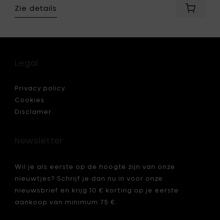
Zie details
Voeg
Mon
N
Dada
DOOR
URBAN
INDOOR
Kaars,
Legal
XL
Extra
aal,
Large,
Privacy policy
RT
Black
Cookies
Sea,
Disclamer
GRIJS
-
Ø
Newsletter
27
cm
&
Wil je als eerste op de hoogte zijn van onze
H
nieuwtjes? Schrijf je dan nu in voor onze
14
cm
nieuwsbrief en krijg 10 € korting op je eerste
toe
aankoop van minimum 75 €.
je
aan
je