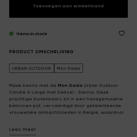
Toevoegen aan winkelmand
Items in stock
PRODUCT OMSCHRIJVING
URBAN OUTDOOR
Mon Dada
Maak kennis met de
Mon Dada
Urban Outdoor
Candle X-Large met Deksel - Sienna. Deze
prachtige buitenkaars zit in een handgemaakte
betonnen pot, vervaardigd door getalenteerde
vrouwelijke ambachtslieden in België, waardoor
elke kaars uniek is. De hoogwaardige minerale
wasmix is ontworpen om niet te smelten in direct
Lees meer
zonlicht, wat een langdurige brandtijd