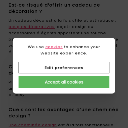
Est-ce risqué d'offrir un cadeau de
décoration ?
Un cadeau déco est à la fois utile et esthétique :
bougies décoratives
, objets design ou
accessoires élégants apportent une touche
personnelle à chaque intérieur. Pour être sûr que
votre cadeau plaise, optez pour un style sobre et
We use
cookies
to enhance your
élégant.
website experience.
Comment intégrer un bougeoir design
Edit preferences
dans sa déco ?
Accept all cookies
Placez-le sur une table basse, une cheminée ou
une étagère pour créer une ambiance raffinée
et cosy.
Quels sont les avantages d’une cheminée
design ?
Une cheminée design
est à la fois fonctionnelle