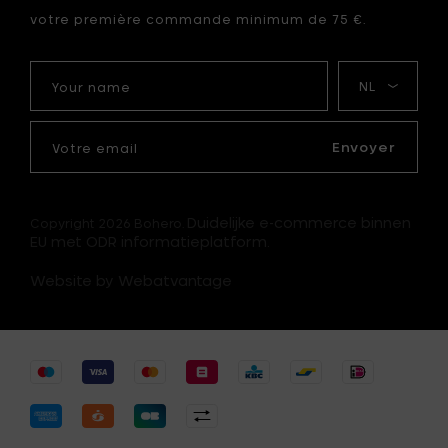
votre première commande minimum de 75 €.
Your
Ma
name
langue
Votre
email
Envoyer
Duidelijke e-commerce binnen
Copyright 2026 Bohero.
EU met ODR informatieplatform.
Website by Webatvantage