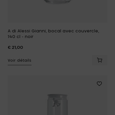
de
souhait
A di Alessi Gianni, bocal avec couvercle,
140 cl - noir
€ 21,00
Voir détails
Ajouter
A
di
Alessi
Gianni,
Ajouter
bocal
A
avec
di
couvercl
Alessi
140
Gianni,
cl
bocal
-
avec