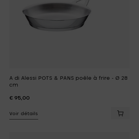
à
frire
-
Ø
28
cm
à
votre
liste
de
souhait
A di Alessi POTS & PANS poêle à frire - Ø 28
cm
€ 95,00
Voir détails
Ajouter
A
di
Alessi