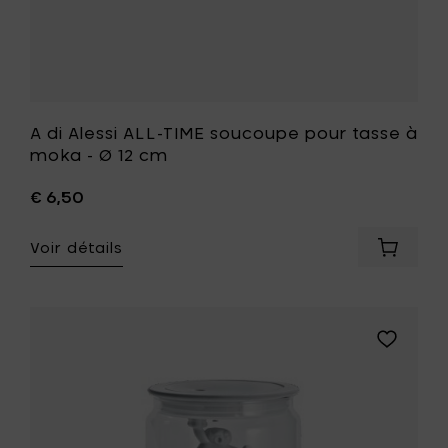
cm
à
votre
liste
de
souhait
A di Alessi ALL-TIME soucoupe pour tasse à
moka - Ø 12 cm
€ 6,50
Voir détails
Ajouter
A
di
Alessi
ALL-
Ajouter
TIME
A
soucou
di
pour
Alessi
tasse
Gianni,
à
bocal
moka