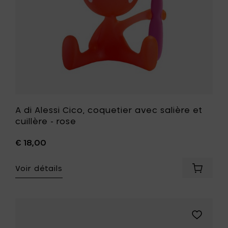
-
rose
à
votre
liste
de
souhait
A di Alessi Cico, coquetier avec salière et
cuillère - rose
€ 18,00
Voir détails
Ajouter
A
di
Alessi
Cico,
Ajouter
coqueti
A