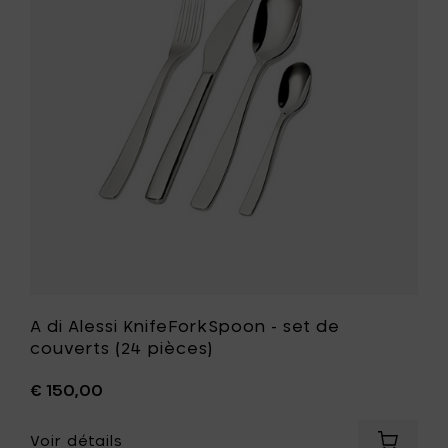
service
KnifeFor
-
-
Ø
set
32
de
cm
couverts
à
(24
votre
pièces)
panier
à
votre
liste
de
souhait
A di Alessi KnifeForkSpoon - set de
couverts (24 pièces)
€ 150,00
Voir détails