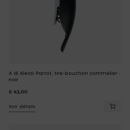
clair
-
à
noir
votre
à
panier
votre
liste
de
souhait
A di Alessi Parrot, tire-bouchon sommelier -
noir
€ 42,00
Voir détails
Ajouter
A
di
Alessi