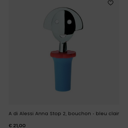
Parrot,
Ajouter
tire-
A
boucho
di
sommel
Alessi
-
Anna
noir
Stop
à
2,
votre
bouchon
panier
-
bleu
clair
à
votre
liste
de
souhait
A di Alessi Anna Stop 2, bouchon - bleu clair
€ 21,00