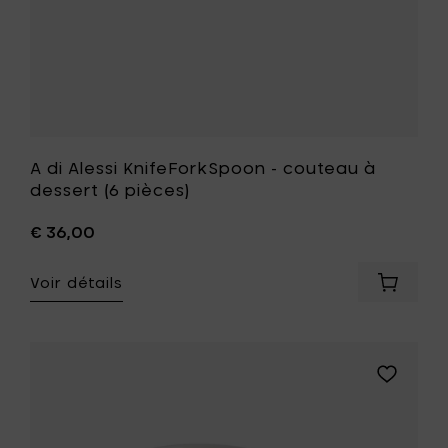
votre
liste
de
souhait
A di Alessi KnifeForkSpoon - couteau à
dessert (6 pièces)
€ 36,00
Voir détails
Ajouter
A
di
Alessi
KnifeFo
Ajouter
-
A
coutea
di
à
Alessi
dessert
ALL-