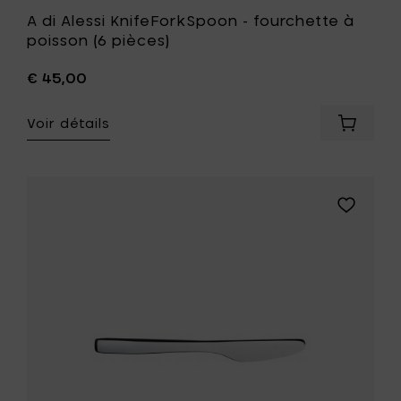
A di Alessi KnifeForkSpoon - fourchette à
poisson (6 pièces)
€ 45,00
Voir détails
Ajouter
A
di
Alessi
KnifeFo
Ajouter
-
A
fourche
di
à
Alessi
poisson
KnifeFor
(6
-
pièces)
couteau
à
à
votre
dessert
panier
(6
pièces)
à