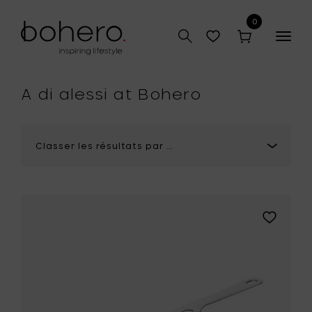
0
Togg
r
navig
que
A di alessi at Bohero
Ajouter
A
di
Alessi
POTS
&
PANS
poêle