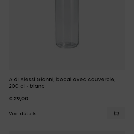
noir
couvercle
à
200
votre
cl
panier
-
blanc
à
votre
liste
de
souhait
A di Alessi Gianni, bocal avec couvercle,
200 cl - blanc
€ 29,00
Voir détails
Ajouter
A
di
Alessi