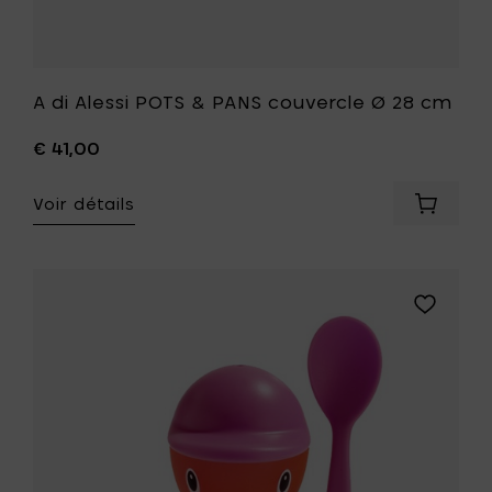
A di Alessi POTS & PANS couvercle Ø 28 cm
€ 41,00
Voir détails
Ajouter
A
di
Alessi
POTS
Ajouter
&
A
PANS
di
couverc
Alessi
Ø
Cico,
28
coquetie
cm
avec
à
salière
votre
et
panier
cuillère