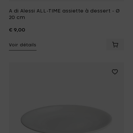
A di Alessi ALL-TIME assiette à dessert - Ø
20 cm
€ 9,00
Voir détails
Ajouter
A
di
Alessi
ALL-
Ajouter
TIME
A
assiette
di
à
Alessi
dessert
ALL-
-
TIME
Ø
assiette
20
de
cm
service
à
-
votre
Ø
panier