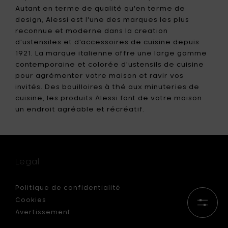
bleu
Autant en terme de qualité qu'en terme de
clair
design, Alessi est l'une des marques les plus
-
h
reconnue et moderne dans la creation
6
d'ustensiles et d'accessoires de cuisine depuis
cm
1921. La marque italienne offre une large gamme
à
contemporaine et colorée d'ustensils de cuisine
votre
pour agrémenter votre maison et ravir vos
panier
invités. Des bouilloires à thé aux minuteries de
cuisine, les produits Alessi font de votre maison
un endroit agréable et récréatif.
Legal
Politique de confidentialité
Cookies
Affiner
les
Avertissement
résult