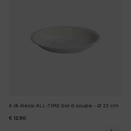
avec
di
salière
Alessi
et
ALL-
cuillère
TIME
-
bol
rose
à
à
soupe
votre
-
panier
Ø
22
cm
à
votre
liste
de
souhait
A di Alessi ALL-TIME bol à soupe - Ø 22 cm
€ 12,50