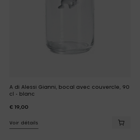
avec
-
couvercle
Ø
90
12
cl
cm
-
à
blanc
votre
à
panier
votre
liste
de
souhait
A di Alessi Gianni, bocal avec couvercle, 90
cl - blanc
€ 19,00
Voir détails
Ajouter
A
di