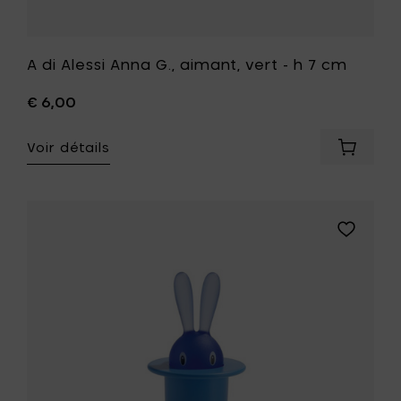
A di Alessi Anna G., aimant, vert - h 7 cm
€ 6,00
Voir détails
Ajouter
A
di
Alessi
Anna
Ajouter
G.,
A
aimant,
di
vert
Alessi
-
Magic
h
Bunny,
7
aimant,
cm
bleu
à
clair
votre
-
panier
h