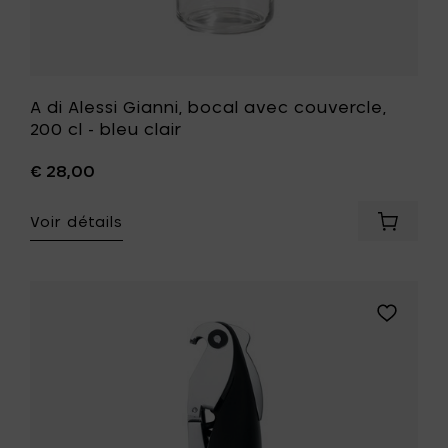
liste
de
souhait
A di Alessi Gianni, bocal avec couvercle,
200 cl - bleu clair
€ 28,00
Voir détails
Ajouter
A
di
Alessi
Gianni,
Ajouter
bocal
A
avec
di
couvercl
Alessi
200
Parrot,
cl
tire-
-
bouchon
bleu
sommelie