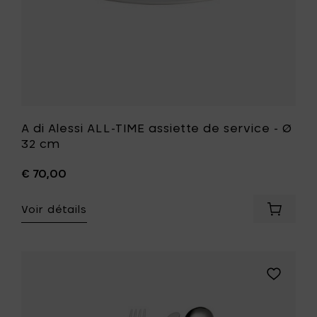
32
cm
à
votre
liste
de
souhait
A di Alessi ALL-TIME assiette de service - Ø
32 cm
€ 70,00
Voir détails
Ajouter
A
di
Alessi
ALL-
Ajouter
TIME
A
assiette
di
de
Alessi