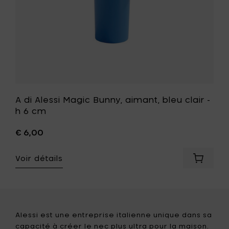
6
cm
à
votre
liste
de
souhait
A di Alessi Magic Bunny, aimant, bleu clair -
h 6 cm
€ 6,00
Voir détails
Ajouter
A
di
Alessi
Magic
Bunny,
Alessi est une entreprise italienne unique dans sa
aimant,
capacité à créer le nec plus ultra pour la maison.