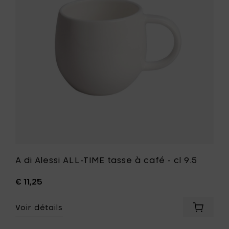
(6
TIME
pièces)
tasse
à
à
votre
café
panier
-
cl
9.5
à
votre
liste
de
souhait
A di Alessi ALL-TIME tasse à café - cl 9.5
€ 11,25
Voir détails
Ajouter
A