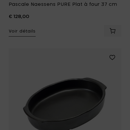
Pascale Naessens PURE Plat à four 37 cm
€ 128,00
Voir détails
Ajouter
Pascale
Naesse
PURE
Plat
Ajouter
à
Pascale
four
Naessens
37
PURE
cm
Plat
à
à
votre
four
panier
30
cm
à
votre
liste
de
souhait