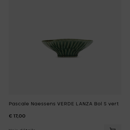
L
Naessens
vert
VERDE
à
LANZA
votre
Bol
panier
S
vert
à
votre
liste
de
souhait
Pascale Naessens VERDE LANZA Bol S vert
€ 17,00