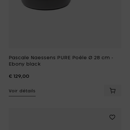
à
votre
liste
de
souhait
Pascale Naessens PURE Poêle Ø 28 cm -
Ebony black
€ 129,00
Voir détails
Ajouter
Pascale
Naesse
PURE
Poêle
Ajouter
Ø
Pascale
28
Naessens