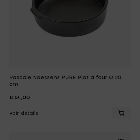
panier
20
cm
à
votre
liste
de
souhait
Pascale Naessens PURE Plat à four Ø 20
cm
€ 64,00
Voir détails
Ajouter
Pascale
Naesse
PURE
Plat