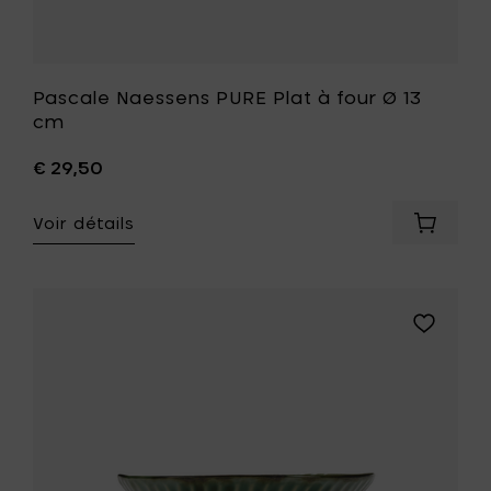
Pascale Naessens PURE Plat à four Ø 13
cm
€ 29,50
Voir détails
Ajouter
Pascale
Naesse
PURE
Plat
Ajouter
à
Pascale
four
Naessens
Ø
VERDE
13
LANZA
cm
Bol
à
L
votre
vert
panier
à