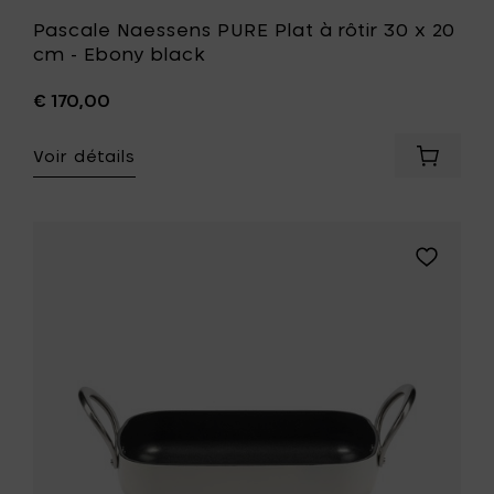
Pascale Naessens PURE Plat à rôtir 30 x 20
cm - Ebony black
€ 170,00
Voir détails
Ajouter
Pascale
Naesse
PURE
Plat
Ajouter
à
Pascale
rôtir
Naessens
30
PURE
x
Plat
20
à
cm
rôtir
-
30
Ebony
x
black
20
à
cm
votre
-