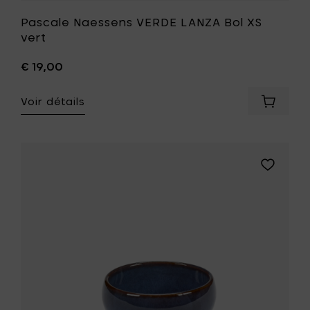
Pascale Naessens VERDE LANZA Bol XS
vert
€ 19,00
Voir détails
Ajouter
Pascale
Naesse
VERDE
LANZA
Ajouter
Bol
Pascale
XS
Naessens
vert
PURE
à
Bol
votre
S,
panier
bleu
foncé
-
Ø
9
x