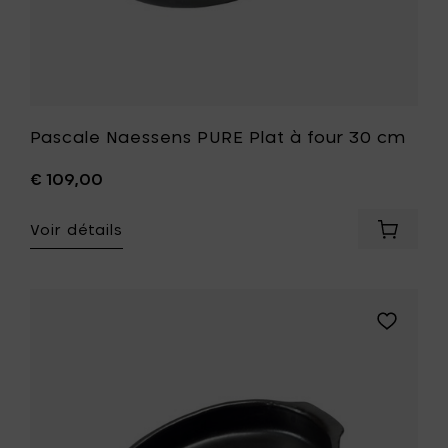
Pascale Naessens PURE Plat à four 30 cm
€ 109,00
Voir détails
Ajouter
Pascale
Naesse
PURE
Plat
Ajouter
à
Pascale
four
Naessens
30
PURE
cm
Plat
à
à
votre
four
panier