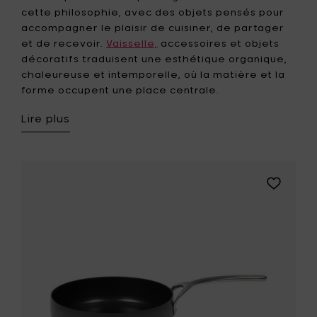
cette philosophie, avec des objets pensés pour
accompagner le plaisir de cuisiner, de partager
et de recevoir.
Vaisselle,
accessoires et objets
décoratifs traduisent une esthétique organique,
chaleureuse et intemporelle, où la matière et la
forme occupent une place centrale.
Lire plus
Ajouter
Pascale
Naessens
PURE
Poêle
Ø
28
cm
-
Ebony
black