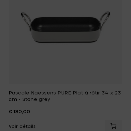
Plat
20
à
cm
rôtir
-
34
Serene
x
white
23
à
cm
votre
-
panier
Stone
grey
à
votre
liste
de
souhait
Pascale Naessens PURE Plat à rôtir 34 x 23
cm - Stone grey
€ 180,00
Voir détails
Ajouter