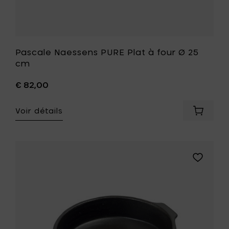
Pascale Naessens PURE Plat à four Ø 25
cm
€ 82,00
Voir détails
Ajouter
Pascale
Naesse
PURE
Plat
Ajouter
à
Pascale
four
Naessens
Ø
PURE
25
Plat
cm
à
à
four
votre
Ø