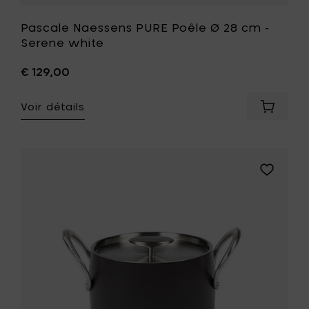
Pascale Naessens PURE Poêle Ø 28 cm -
Serene white
€ 129,00
Voir détails
Ajouter
Pascale
Naesse
PURE
Poêle
Ajouter
Ø
Pascale
28
Naessens
cm
PURE
-
Pot
Serene
Ø
white
18
à
cm
votre
-
panier
Ebony
black