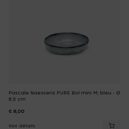
-
Bol
Ø
mini
9
M,
x
bleu
h
-
4,7
Ø
cm
8,5
à
cm
votre
à
panier
votre
liste
de
souhait
Pascale Naessens PURE Bol mini M, bleu - Ø
8,5 cm
€ 8,00
Voir détails
Ajouter