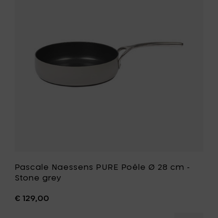
cm
PURE
-
Poêle
Ebony
Ø
black
28
à
cm
votre
-
panier
Stone
grey
à
votre
liste
de
souhait
Pascale Naessens PURE Poêle Ø 28 cm -
Stone grey
€ 129,00