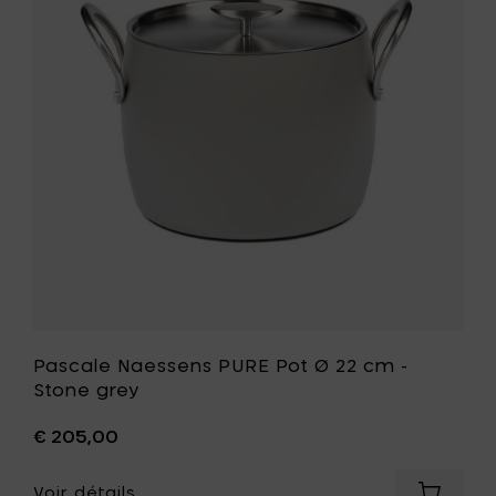
-
Pot
Ebony
Ø
black
22
à
cm
votre
-
panier
Stone
grey
à
votre
liste
de
souhait
Pascale Naessens PURE Pot Ø 22 cm -
Stone grey
€ 205,00
Voir détails