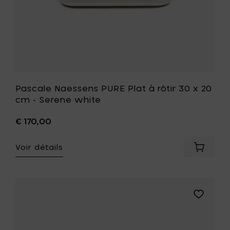
panier
Serene
white
à
votre
liste
de
souhait
Pascale Naessens PURE Plat à rôtir 30 x 20
cm - Serene white
€ 170,00
Voir détails
Ajouter
Pascale
Naesse
PURE
Plat
Ajouter
à
Pascale
rôtir
Naessens
30
PURE
x