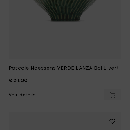
votre
liste
de
souhait
Pascale Naessens VERDE LANZA Bol L vert
€ 24,00
Voir détails
Ajouter
Pascale
Naesse
VERDE
LANZA
Ajouter
Bol
Pascale