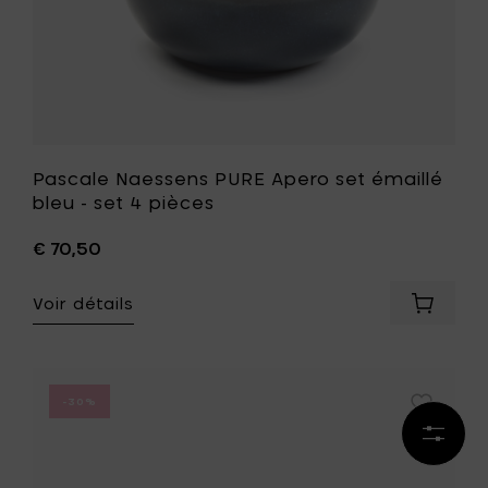
à
votre
liste
de
souhait
Pascale Naessens PURE Apero set émaillé
bleu - set 4 pièces
€ 70,50
Voir détails
Ajouter
Pascale
Naesse
PURE
Apero
Ajouter
-30%
set
Pascale
Affiner
émaillé
Naessens
les
bleu
PURE
résult
-
Bol