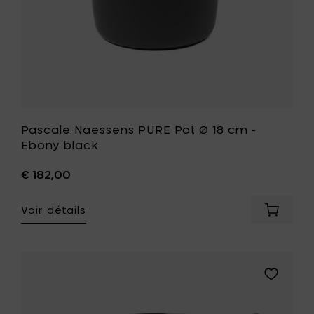
à
votre
liste
de
souhait
Pascale Naessens PURE Pot Ø 18 cm -
Ebony black
€ 182,00
Voir détails
Ajouter
Pascale
Naesse
PURE
Pot
Ajouter
Ø
Pascale
18
Naessens
cm
PURE