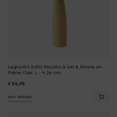
-
en
h
Frêne
47,2
Clair,
cm
L
à
-
votre
h
panier
26
cm
à
votre
liste
de
souhait
LegnoArt GIRO Moulins à Sel & Poivre en
Frêne Clair, L - h 26 cm
€ 54,95
Voir détails
Ajouter
LegnoAr
GIRO
Moulins