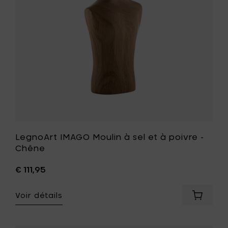
à
à
votre
poivre
panier
-
Chêne
à
votre
liste
de
souhait
LegnoArt IMAGO Moulin à sel et à poivre -
Chêne
€ 111,95
Voir détails
Ajouter
LegnoAr
IMAGO