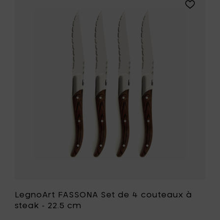
de
Ajouter
4
LegnoArt
coutea
FASSONA
à
Set
steak
de
-
4
26.5
couteaux
cm
à
à
steak
votre
-
panier
22.5
cm
à
votre
liste
de
souhait
LegnoArt FASSONA Set de 4 couteaux à
steak - 22.5 cm