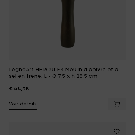
Ø
en
7.5
frêne,
x
L
h
-
50
Ø
cm
7.5
à
x
votre
h
panier
28.5
cm
à
votre
LegnoArt HERCULES Moulin à poivre et à
liste
sel en frêne, L - Ø 7.5 x h 28.5 cm
de
souhait
€ 44,95
Voir détails
Ajouter
LegnoAr
HERCUL
Moulin
à
Ajouter
poivre