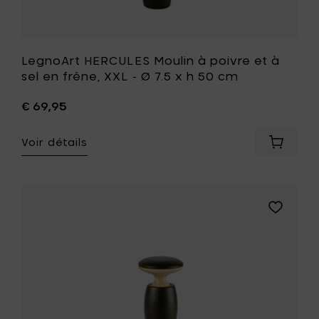
50
cm
à
votre
LegnoArt HERCULES Moulin à poivre et à
liste
sel en frêne, XXL - Ø 7.5 x h 50 cm
de
souhait
€ 69,95
Voir détails
Ajouter
LegnoAr
HERCUL
Moulin
à
Ajouter
poivre
LegnoArt
et
HERCULES
à
Moulin
sel
à
en
poivre
frêne,
et
XXL
à
-
sel