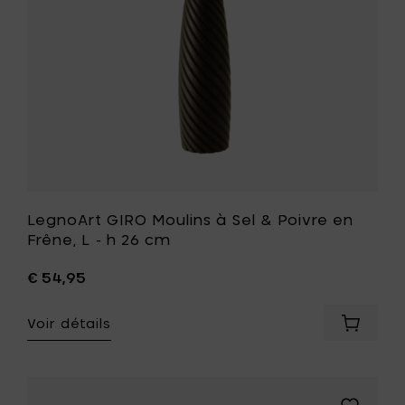
h
en
47,2
Frêne,
cm
L
à
-
votre
h
panier
26
cm
à
votre
liste
de
souhait
LegnoArt GIRO Moulins à Sel & Poivre en
Frêne, L - h 26 cm
€ 54,95
Voir détails
Ajouter
LegnoAr
GIRO
Moulins
à
Ajouter