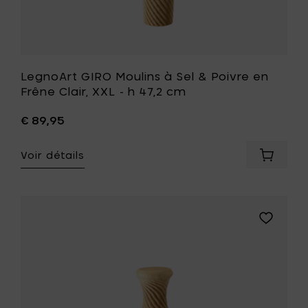
cm
à
votre
liste
de
souhait
LegnoArt GIRO Moulins à Sel & Poivre en
Frêne Clair, XXL - h 47,2 cm
€ 89,95
Voir détails
Ajouter
LegnoAr
GIRO
Moulins
à
Ajouter
Sel
LegnoArt
&
GIRO
Poivre
Moulins
en
à
Frêne
Sel
Clair,
&
XXL
Poivre