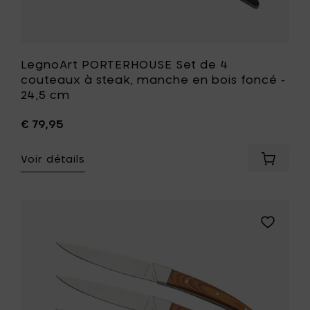
à
votre
liste
de
souhait
LegnoArt PORTERHOUSE Set de 4
couteaux à steak, manche en bois foncé -
24,5 cm
€ 79,95
Voir détails
Ajouter
LegnoAr
PORTER
Set
de
Ajouter
4
LegnoArt
coutea
PORTERH
à
Set
steak,
de
manch
4
en
couteaux
bois