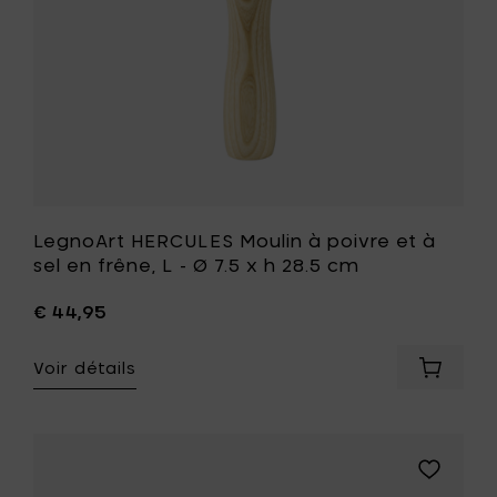
7.5
frêne,
x
L
h
-
50
Ø
cm
7.5
à
x
votre
h
panier
28.5
cm
à
votre
LegnoArt HERCULES Moulin à poivre et à
liste
sel en frêne, L - Ø 7.5 x h 28.5 cm
de
souhait
€ 44,95
Voir détails
Ajouter
LegnoAr
HERCUL
Moulin
à
Ajouter
poivre
LegnoArt