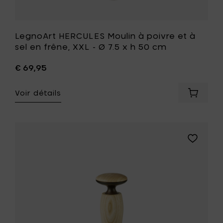
cm
50
à
cm
votre
à
panier
votre
LegnoArt HERCULES Moulin à poivre et à
liste
sel en frêne, XXL - Ø 7.5 x h 50 cm
de
souhait
€ 69,95
Voir détails
Ajouter
LegnoAr
HERCUL
Moulin
à
Ajouter
poivre
LegnoArt
et
HERCULES
à
Moulin
sel
à
en
poivre
frêne,
et
XXL
à
-
sel
Ø
en