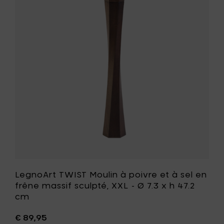
à
Moulin
sel
à
en
poivre
hêtre,
et
XL
à
-
sel
Ø
en
6,5
frêne
x
massif
h
sculpté,
40
XXL
cm
-
à
Ø
votre
7.3
panier
x
h
47.2
cm
LegnoArt TWIST Moulin à poivre et à sel en
à
frêne massif sculpté, XXL - Ø 7.3 x h 47.2
votre
cm
liste
de
€ 89,95
souhait