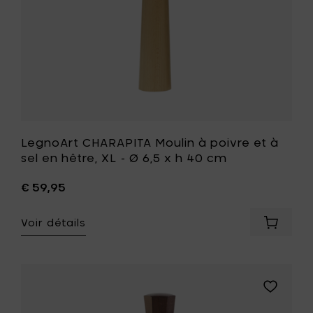
hêtre,
x
XL
h
-
40
Ø
cm
6,5
à
x
votre
h
panier
40
cm
à
votre
LegnoArt CHARAPITA Moulin à poivre et à
liste
sel en hêtre, XL - Ø 6,5 x h 40 cm
de
souhait
€ 59,95
Voir détails
Ajouter
LegnoAr
CHARAP
Moulin
à
Ajouter
poivre
LegnoArt
et
TWIST