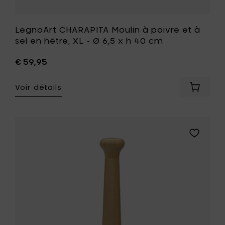
cm
à
votre
LegnoArt CHARAPITA Moulin à poivre et à
liste
sel en hêtre, XL - Ø 6,5 x h 40 cm
de
souhait
€ 59,95
Voir détails
Ajouter
LegnoAr
CHARAP
Moulin
à
Ajouter
poivre
LegnoArt
et
CHARAPIT
à
Moulin
sel
à
en
poivre
hêtre,
et
XL
à
-
sel
Ø
en
6,5