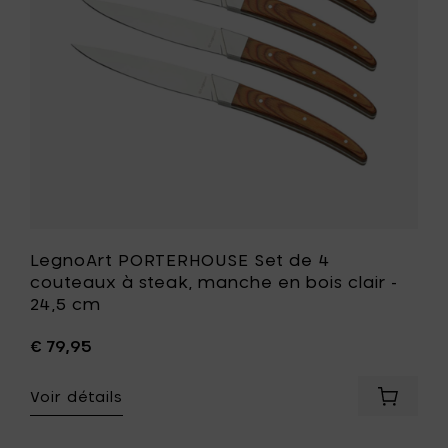
à
foncé
steak,
-
manche
24,5
en
cm
bois
à
clair
votre
-
panier
24,5
cm
à
votre
liste
de
souhait
LegnoArt PORTERHOUSE Set de 4
couteaux à steak, manche en bois clair -
24,5 cm
€ 79,95
Voir détails
Ajouter
LegnoAr
PORTER