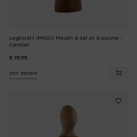
de
souhait
LegnoArt IMAGO Moulin à sel et à poivre -
Cerisier
€ 111,95
Voir détails
Ajouter
LegnoAr
IMAGO
Moulin
à
Ajouter
sel
LegnoArt
et
IMAGO
à
Moulin
poivre
à
-
sel
Cerisier
et