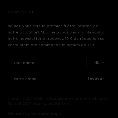
Newsletter
Voulez-vous être le premier à être informé de
notre actualité? Abonnez-vous dès maintenant à
notre newsletter et recevez 10 € de réduction sur
votre première commande minimum de 75 €.
Your
Ma
name
langue
Votre
email
Envoyer
Duidelijke e-commerce binnen
Copyright 2026 Bohero.
EU met ODR informatieplatform.
Website by Webatvantage