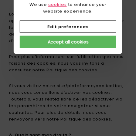
We use
cookies
to enhance your
website experience.
Lors de votre visite sur notre site / plateforme /
application, des cookies peuvent être placés sur
Edit preferences
le disque dur de votre ordinateur. Nous utilisons
des cookies pour offrir une expérience
d’utilisation optimale à nos visiteurs réguliers.
Accept all cookies
Pour plus d’informations sur l’utilisation que nous
faisons des cookies, nous vous invitons à
consulter notre Politique des cookies.
Si vous visitez notre site/plateforme/application,
nous vous conseillons d’activer vos cookies.
Toutefois, vous restez libre de les désactiver via
les paramètres de votre navigateur si vous
souhaitez. Pour plus de détails, nous vous
renvoyons vers notre Politique des cookies.
6. Quels sont mes droits ?