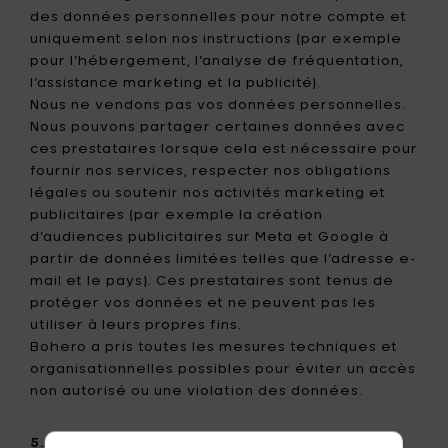
des données personnelles pour notre compte et
uniquement selon nos instructions (par exemple
pour l’hébergement, l’analyse de fréquentation,
l’assistance marketing et la publicité).
Nous ne vendons pas vos données personnelles.
Nous pouvons partager certaines données avec
ces prestataires lorsque cela est nécessaire pour
fournir nos services, respecter nos obligations
légales ou soutenir nos activités marketing et
publicitaires (par exemple la création
d’audiences publicitaires sur Meta et Google à
partir de données limitées telles que l’adresse e-
mail et le pays). Ces prestataires sont tenus de
protéger vos données et ne peuvent pas les
utiliser à leurs propres fins.
Bohero a pris toutes les mesures techniques et
organisationnelles possibles pour éviter un accès
non autorisé ou une violation des données.
5. Nous utilisons aussi des cookies !