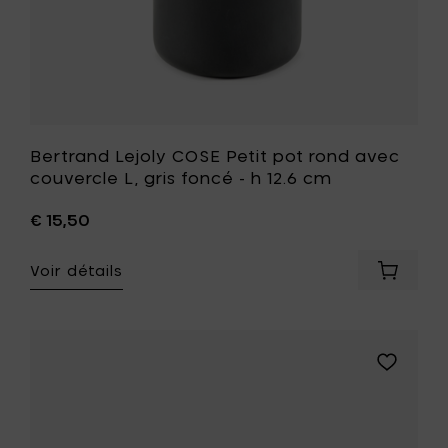
panier
h
12.6
cm
à
votre
liste
de
souhait
Bertrand Lejoly COSE Petit pot rond avec
couvercle L, gris foncé - h 12.6 cm
€ 15,50
Voir détails
Ajouter
Bertran
Lejoly
COSE
Petit
Ajouter
pot
Bertrand
rond
Lejoly
avec
COSE
couverc
Petit