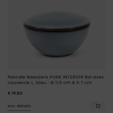
bleu
Bol
foncé
avec
-
couvercl
Ø
L,
11.5
bleu
cm
-
&
Ø
h
11.5
7
cm
cm
&
à
h
votre
7
panier
cm
à
votre
liste
Pascale Naessens PURE INTERIOR Bol avec
de
couvercle L, bleu - Ø 11.5 cm & h 7 cm
souhait
€ 19,50
Voir détails
Ajouter
Pascale