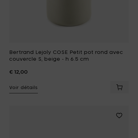
h
h
5
6.5
cm
cm
à
à
votre
votre
panier
liste
de
souhait
Bertrand Lejoly COSE Petit pot rond avec
couvercle S, beige - h 6.5 cm
€ 12,00
Voir détails
Ajouter
Bertran
Lejoly
COSE
Petit
Ajouter
pot
Bertrand
rond
Lejoly
avec
COSE
couverc