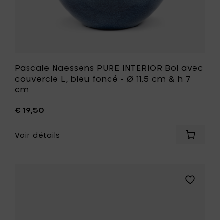
panier
cm
&
h
7
cm
à
votre
Pascale Naessens PURE INTERIOR Bol avec
liste
couvercle L, bleu foncé - Ø 11.5 cm & h 7
de
cm
souhait
€ 19,50
Voir détails
Ajouter
Pascale
Naesse
PURE
INTERIO
Ajouter
Bol
Pascale
avec
Naessens
couverc
PURE
L,
INTERIOR