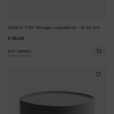
Vitra O-TIDY Rouge coquelicot - Ø 22 cm
€ 35,00
Voir détails
Ajouter
Vitra
O-
TIDY
Rouge
Ajouter
coqueli
Alessi
-
BIRILLO
Ø
Récipient
22
pour
cm
salle
à
de
votre
bain
panier
à