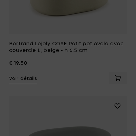
6.5
panier
cm
à
votre
liste
de
souhait
Bertrand Lejoly COSE Petit pot ovale avec
couvercle L, beige - h 6.5 cm
€ 19,50
Voir détails
Ajouter
Bertran
Lejoly
COSE
Petit
Ajouter
pot
Bertrand
ovale
Lejoly
avec
COSE
couverc
Petit
L,
pot