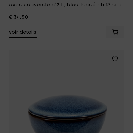
avec couvercle n°2 L, bleu foncé - h 13 cm
€ 34,50
Voir détails
Ajouter
Pascale
Naesse
PURE
INTERIO
Ajouter
Boîte
Pascale
avec
Naessens
couverc
PURE
n°2
INTERIOR
L,
Bol
bleu
avec
foncé
couvercl
-
L,
h
bleu
13
foncé
cm
-
à
Ø
votre
11.5