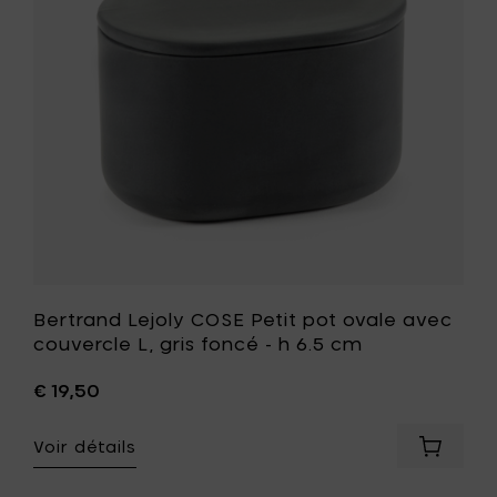
beige
ovale
-
avec
h
couvercl
6.5
L,
cm
gris
à
foncé
votre
-
panier
h
6.5
cm
à
votre
liste
de
souhait
Bertrand Lejoly COSE Petit pot ovale avec
couvercle L, gris foncé - h 6.5 cm
€ 19,50
Voir détails
Ajouter
Bertran