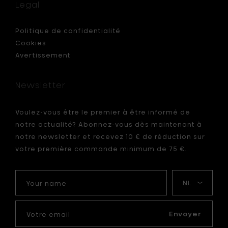
salle
Legal
de
bain
à
Politique de confidentialité
compar
Cookies
à
Avertissement
votre
panier
Newsletter
Voulez-vous être le premier à être informé de
notre actualité? Abonnez-vous dès maintenant à
notre newsletter et recevez 10 € de réduction sur
votre première commande minimum de 75 €.
Your
Ma
name
langue
Votre
email
Envoyer