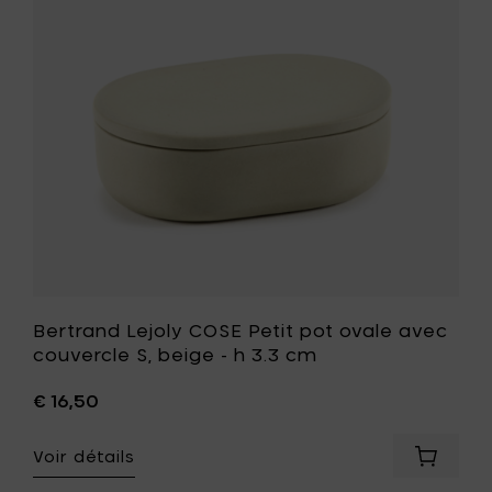
L,
pot
gris
ovale
foncé
avec
-
couvercl
h
S,
12.6
beige
cm
-
à
h
votre
3.3
panier
cm
à
votre
liste
de
souhait
Bertrand Lejoly COSE Petit pot ovale avec
couvercle S, beige - h 3.3 cm
€ 16,50
Voir détails
Ajouter
Bertran