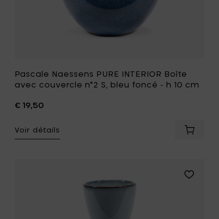
votre
h
panier
10
cm
à
votre
liste
de
souhait
Pascale Naessens PURE INTERIOR Boîte
avec couvercle n°2 S, bleu foncé - h 10 cm
€ 19,50
Voir détails
Ajouter
Pascale
Naesse
PURE
INTERIO
Ajouter
Boîte
Pascale
avec
Naessens
couverc
PURE
n°2
INTERIOR
S,