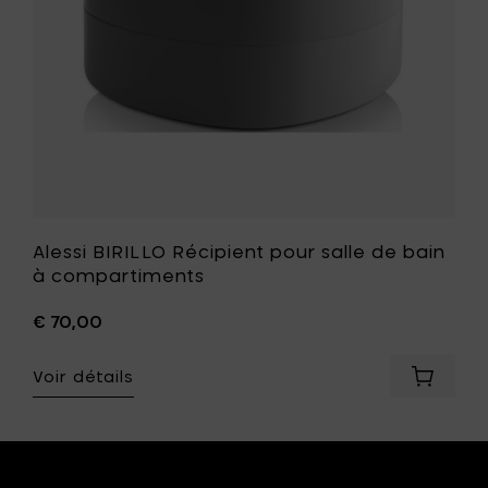
compart
à
votre
liste
de
souhait
Alessi BIRILLO Récipient pour salle de bain
à compartiments
€ 70,00
Voir détails
Ajouter
Alessi
BIRILLO
Récipie
pour