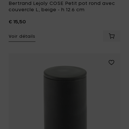
Bertrand Lejoly COSE Petit pot rond avec
couvercle L, beige - h 12.6 cm
€ 15,50
Voir détails
Ajouter
Bertran
Lejoly
COSE
Petit
Ajouter
pot
Bertrand
rond
Lejoly
avec
COSE
couverc
Petit
L,
pot
beige
rond
-
avec
h
couvercl
12.6
L,
cm
gris
à
foncé
votre
-