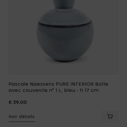
Boîte
bleu
avec
foncé
couvercl
-
n°
h
1
10
L,
cm
bleu
à
-
votre
h
panier
17
cm
à
votre
liste
de
souhait
Pascale Naessens PURE INTERIOR Boîte
avec couvercle n° 1 L, bleu - h 17 cm
€ 39,00
Voir détails
Ajouter
Pascale