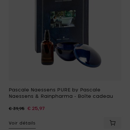
Pascale
Naessens
&
Rainpha
-
Boîte
cadeau
à
votre
liste
de
souhait
Pascale Naessens PURE by Pascale
Naessens & Rainpharma - Boîte cadeau
€ 25,97
€ 39,95
Voir détails
Ajouter