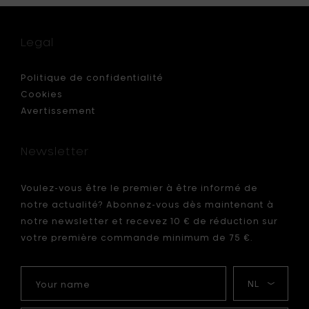
10
cm
-
Legal
H
30
cm
Politique de confidentialité
à
Cookies
votre
Avertissement
panier
Newsletter
Voulez-vous être le premier à être informé de
notre actualité? Abonnez-vous dès maintenant à
notre newsletter et recevez 10 € de réduction sur
votre première commande minimum de 75 €.
Your
Ma
name
langue