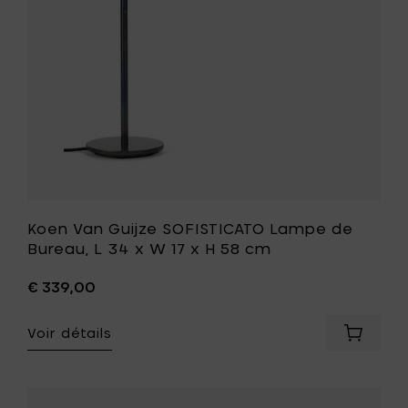
L
34
x
W
17
x
H
58
cm
à
votre
liste
de
Koen Van Guijze SOFISTICATO Lampe de
souhait
Bureau, L 34 x W 17 x H 58 cm
€ 339,00
Voir détails
Ajouter
Koen
Van
Guijze