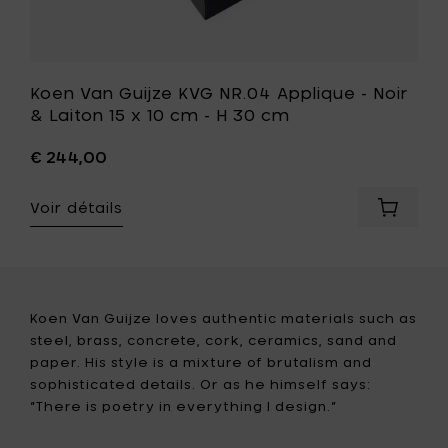
H
30
cm
à
votre
Koen Van Guijze KVG NR.04 Applique - Noir
liste
& Laiton 15 x 10 cm - H 30 cm
de
souhait
€ 244,00
Voir détails
Ajouter
Koen
Van
Guijze
KVG
NR.04
Koen Van Guijze loves authentic materials such as
Appliqu
steel, brass, concrete, cork, ceramics, sand and
-
paper. His style is a mixture of brutalism and
Noir
sophisticated details. Or as he himself says:
&
Laiton
“There is poetry in everything I design.”
15
x