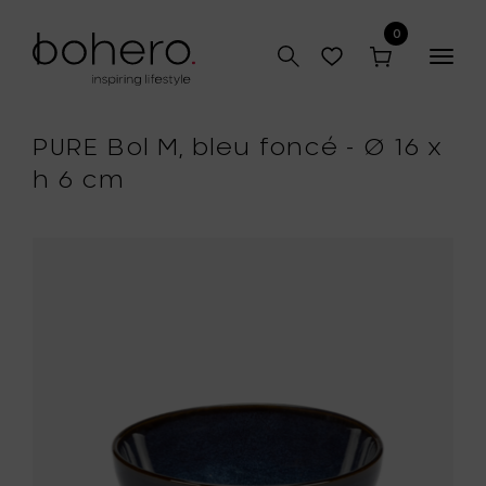
0
Togg
navig
PURE Bol M, bleu foncé - Ø 16 x
h 6 cm