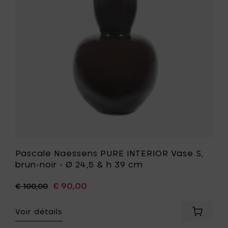
Vase
u
S,
brun-
noir
-
Ø
24,5
&
h
39
cm
à
t
votre
liste
de
souhait
Pascale Naessens PURE INTERIOR Vase S,
brun-noir - Ø 24,5 & h 39 cm
€ 90,00
€ 100,00
Voir détails
er
Ajouter
ale
Pascale