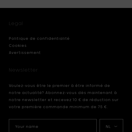
sens
Naesse
PURE
INTERIO
Vase
Legal
au
S,
brun-
noir
Politique de confidentialité
-
Cookies
Ø
Avertissement
24,5
&
h
Newsletter
39
r
cm
à
Voulez-vous être le premier à être informé de
votre
notre actualité? Abonnez-vous dès maintenant à
panier
notre newsletter et recevez 10 € de réduction sur
votre première commande minimum de 75 €.
Your
Ma
name
langue