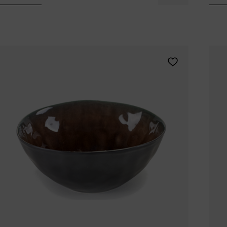
Tomorrowland
UMBROSA
Villa Styles
Vincent Van Duysen
WMF
Wouters & Hendrix
Ajouter Pascale