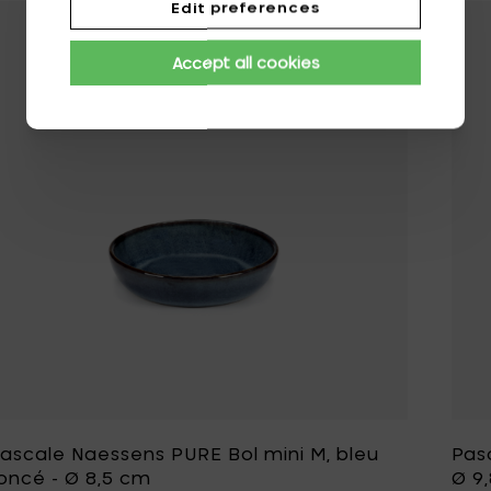
Edit preferences
Ajouter Pascale 
Accept all cookies
ascale Naessens PURE Bol mini M, bleu
Pasc
oncé - Ø 8,5 cm
Ø 9