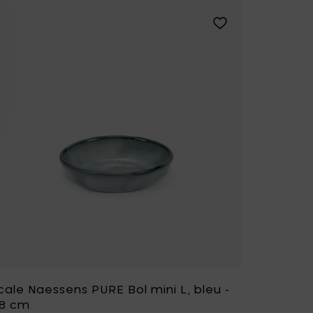
Naessens PURE Bol mini M, bleu foncé - Ø 8,5 cm à votre liste
Ajouter Pascale Nae
ale Naessens PURE Bol mini L, bleu -
,8 cm