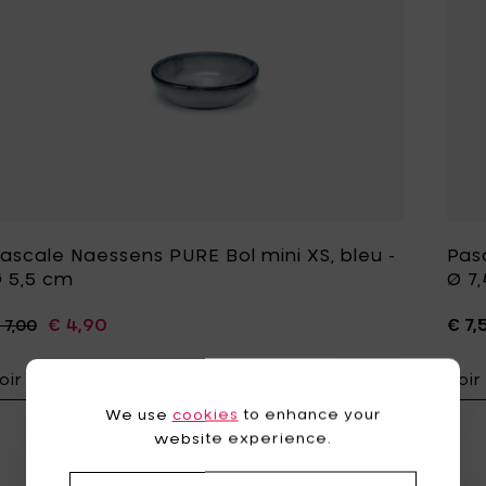
ascale Naessens PURE Bol mini XS, bleu -
Pasc
 5,5 cm
Ø 7
€ 4,90
€ 7,
 7,00
oir détails
Voir
Ajouter Pascal
We use
cookies
to enhance your
website experience.