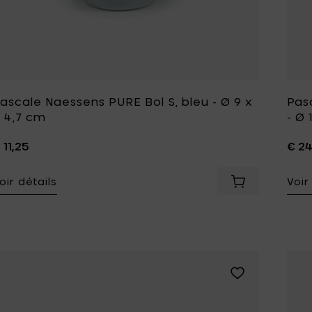
ascale Naessens PURE Bol S, bleu - Ø 9 x
Pas
 4,7 cm
- Ø 
 11,25
€ 2
oir détails
Voir
Ajouter Pascal
Ajouter Pascale 