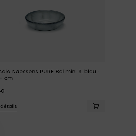
ale Naessens PURE Bol mini S, bleu -
,4 cm
50
 détails
e Naessens PURE Bol mini XS, bleu - Ø 5,5 cm à votre panier
Ajouter Pascale Na