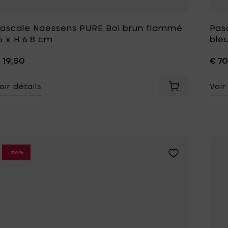
ascale Naessens PURE Bol brun flammé
Pas
6 x H 6.8 cm
bleu
 19,50
€ 70
oir détails
Voir
Ajouter Pascal
Ajouter Pascale 
-30%