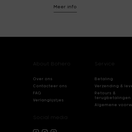
Meer info
About Bohero
Service
Over ons
Betaling
Contacteer ons
Verzending & lev
FAQ
Retours &
terugbetalingen
Verlanglijstjes
Algemene voorw
Social media
Facebook
Instagram
Pinterest