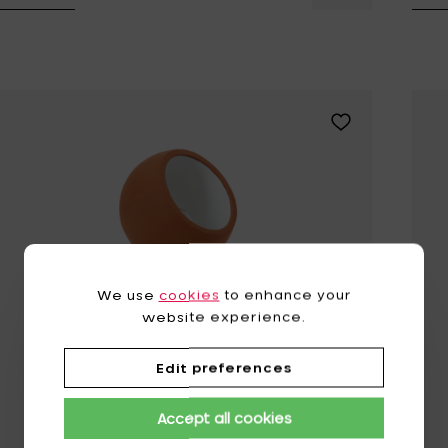
Tomorrowland
UMBROSA
Villa Styles
Vincent Van Duysen
WMF
Wouters & Hendrix
Voeg Serax TERR
We use
cookies
to enhance your
website experience.
Edit preferences
Accept all cookies