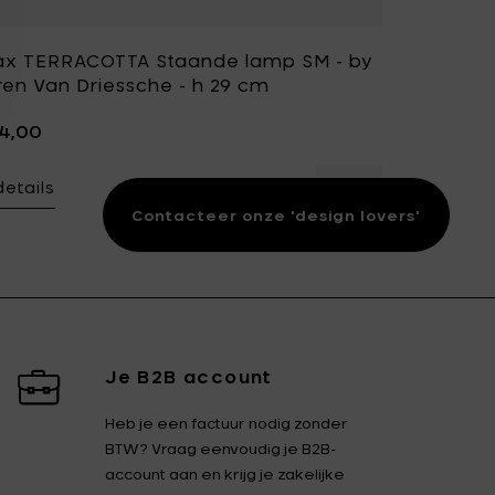
ax TERRACOTTA Staande lamp SM - by
ren Van Driessche - h 29 cm
04,00
details
RRACOTTA Staande lamp M - by Lauren Van Driessche - h 39
Voeg Serax TERRA
Contacteer onze 'design lovers'
Je B2B account
Heb je een factuur nodig zonder
BTW? Vraag eenvoudig je B2B-
account aan en krijg je zakelijke