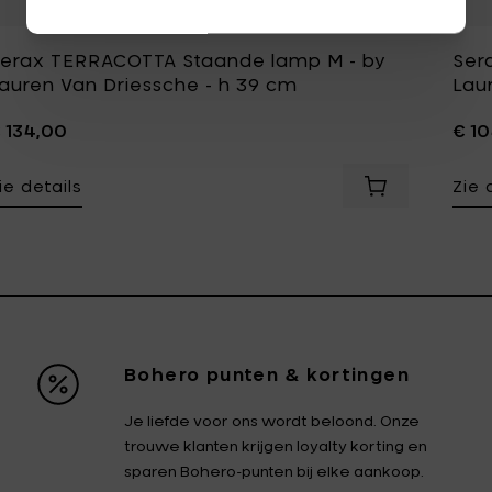
erax TERRACOTTA Staande lamp M - by
Ser
auren Van Driessche - h 39 cm
Lau
 134,00
€ 1
ie details
Zie 
Voeg Serax TE
Bohero punten & kortingen
Je liefde voor ons wordt beloond. Onze
trouwe klanten krijgen loyalty korting en
sparen Bohero-punten bij elke aankoop.