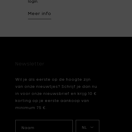
login.
Meer info
Newsletter
Wil je als eerste op de hoogte zijn
van onze nieuwtjes? Schrijf je dan nu
in voor onze nieuwsbrief en krijg 10 €
korting op je eerste aankoop van
minimum 75 €.
Naam
Mijn
taal