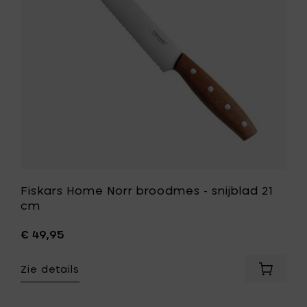
snijblad
je
21
mandje
cm
toe
aan
je
wenslijst
Fiskars Home Norr broodmes - snijblad 21
cm
€ 49,95
Zie details
Voeg
Fiskars
Home