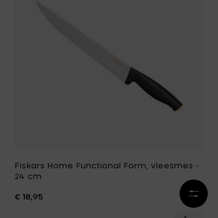
zalmme
Functiona
-
Form,
26
vleesme
cm
-
toe
24
aan
cm
je
toe
mandje
aan
je
wenslijst
Fiskars Home Functional Form, vleesmes -
24 cm
Result
€ 18,95
verfijn