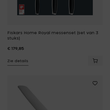
Fiskars Home Royal messenset (set van 3
stuks)
€ 179,85
Zie details
Voeg
Fiskars
Home
Royal
messen
Voeg
(set
Fiskars
van
Home
3
Norr
stuks)
broodme
toe
-
aan