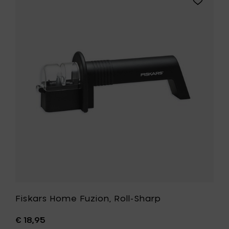
mes
Fiskars
-
Home
17
Fuzion,
cm
Roll-
toe
Sharp
aan
toe
je
aan
mandje
je
wenslijst
Fiskars Home Fuzion, Roll-Sharp
€ 18,95