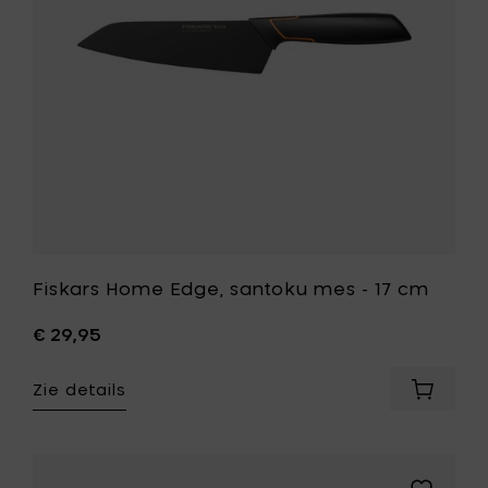
je
17
mandje
cm
toe
aan
je
wenslijst
Fiskars Home Edge, santoku mes - 17 cm
€ 29,95
Zie details
Voeg
Fiskars
Home
Edge,
santoku
Voeg