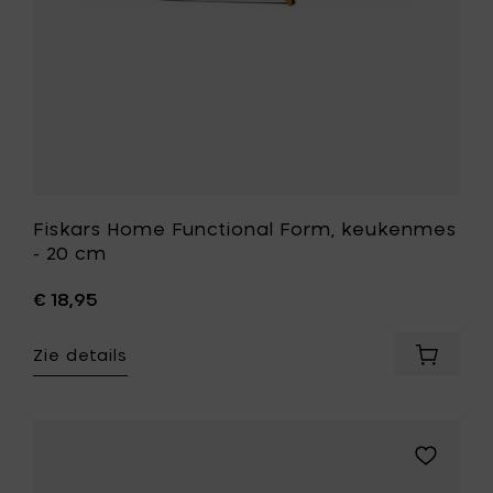
aan
je
wenslijst
Fiskars Home Functional Form, keukenmes
- 20 cm
€ 18,95
Zie details
Voeg
Fiskars
Home
Function
Form,
Voeg
keuken
Fiskars
-