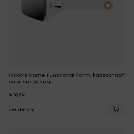
kaas
toe
aan
je
wenslijst
Fiskars Home Functional Form, kaasschaaf
voor harde kaas
€ 9,95
Zie details
Voeg
Fiskars
Home
Function