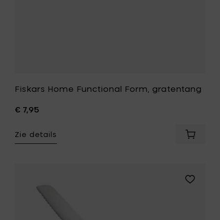
Fiskars Home Functional Form, gratentang
€ 7,95
Zie details
Voeg
Fiskars
Home
Function
Form,
Voeg
gratent
Fiskars
toe
Home
aan
Royal
je
broodme