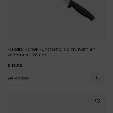
toe
aan
je
wenslijst
Fiskars Home Functional Form, ham en
zalmmes - 26 cm
€ 19,95
Zie details
Voeg
Fiskars
Home
Function
Form,
Voeg
ham
Fiskars
en
Home