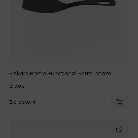
je
wenslijst
Fiskars Home Functional Form, spatel
€ 7,95
Zie details
Voeg
Fiskars
Home
Function
Form,
Voeg
spatel
Fiskars