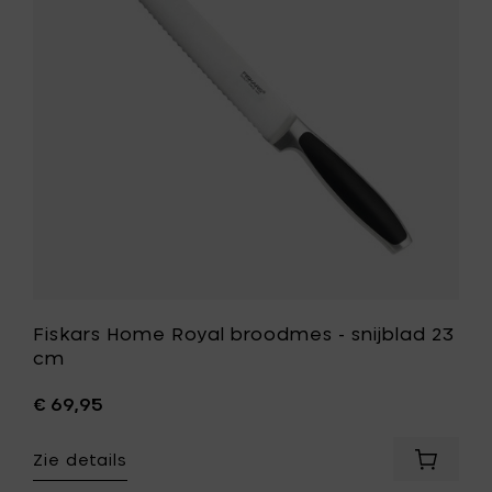
mandje
-
snijblad
23
cm
toe
aan
je
wenslijst
Fiskars Home Royal broodmes - snijblad 23
cm
€ 69,95
Zie details
Voeg
Fiskars