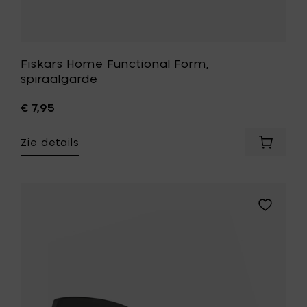
Fiskars Home Functional Form,
spiraalgarde
€ 7,95
Zie details
Voeg
Fiskars
Home
Function
Form,
Voeg
spiraal
Fiskars
toe
Home
aan
Functiona
je
Form,
mandje
spatel
toe
aan