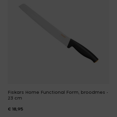
Home
20
Functiona
cm
Form,
toe
broodme
aan
-
je
23
mandje
cm
toe
aan
je
wenslijst
Fiskars Home Functional Form, broodmes -
23 cm
€ 18,95