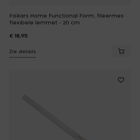
Fiskars Home Functional Form, fileermes
flexibele lemmet - 20 cm
€ 18,95
Zie details
Voeg
Fiskars
Home
Function
Form,
Voeg
fileerm
Fiskars
flexibel
Home
lemmet
Functiona
-
Form,
20
ham
cm
en
toe
zalmmes
aan
-
je
26
mandje
cm