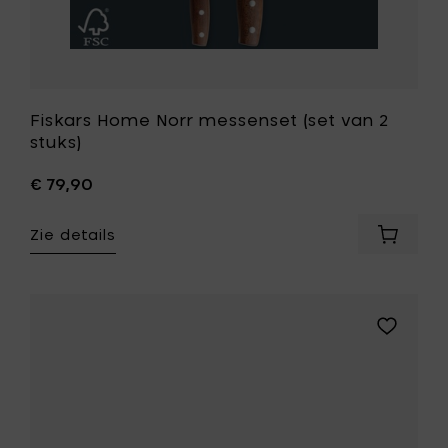
Fiskars Home Norr messenset (set van 2
stuks)
€ 79,90
Zie details
Voeg
Fiskars
Home
Norr
messen
Voeg
(set
Fiskars
van
Home
2
Edge,
stuks)
santoku
toe
mes
aan
-