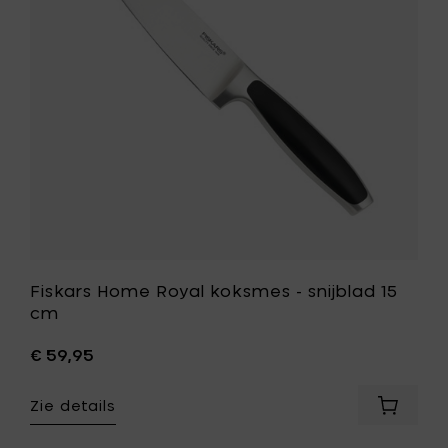
aan
snijblad
je
15
mandje
cm
toe
aan
je
wenslijst
Fiskars Home Royal koksmes - snijblad 15
cm
€ 59,95
Zie details
Voeg
Fiskars