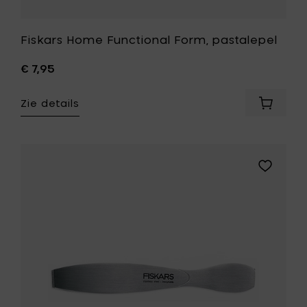
Fiskars Home Functional Form, pastalepel
€ 7,95
Zie details
Voeg
Fiskars
Home
Function
Form,
Voeg
pastale
Fiskars
toe
Home
aan
Functiona
je
Form,
mandje
gratenta
toe
aan
je
wenslijst