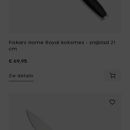
Fiskars Home Royal koksmes - snijblad 21
cm
€ 69,95
Zie details
Voeg
Fiskars
Home
Royal
koksme
Voeg
-
Fiskars
snijblad
Home
21
Royal
cm
koksmes
toe
-