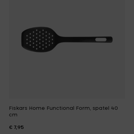
toe
Home
aan
Functiona
je
Form,
mandje
spatel
40
cm
toe
aan
je
wenslijst
Fiskars Home Functional Form, spatel 40
cm
€ 7,95