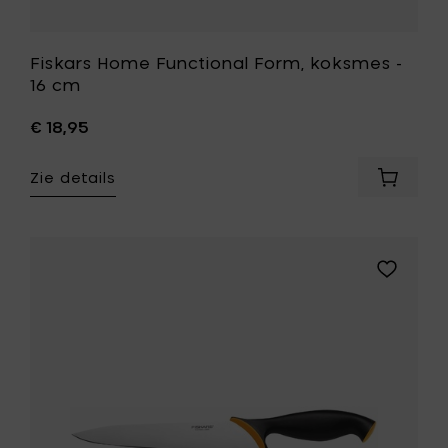
Fiskars Home Functional Form, koksmes -
16 cm
€ 18,95
Zie details
Voeg
Fiskars
Home
Function
Form,
Voeg
koksme
Fiskars
-
Home
16
Functiona
cm
Form,
toe
keukenm
aan
-
je
20
mandje
cm
toe