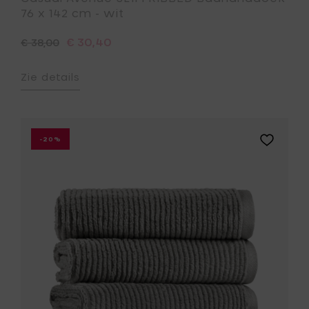
76 x 142 cm - wit
€ 30,40
€ 38,00
Zie details
Voeg
-20%
Casual
Avenue
SLIM
RIBBED
Gastendo
33
x
33
cm
-
carbon
toe
aan