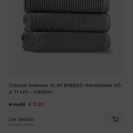
-
40
carbon
x
toe
71
aan
cm
je
-
mandje
carbon
toe
aan
je
wenslijst
Casual Avenue SLIM RIBBED Handdoek 40
x 71 cm - carbon
€ 11,20
€ 14,00
Zie details
Voeg
Casual
Avenue