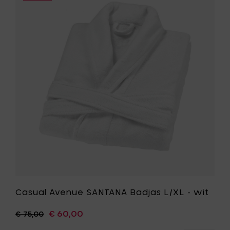
Casual
-
Avenue
wit
SANTANA
toe
Badjas
aan
L/XL
je
-
mandje
wit
toe
aan
je
wenslijst
Casual Avenue SANTANA Badjas L/XL - wit
€ 60,00
€ 75,00