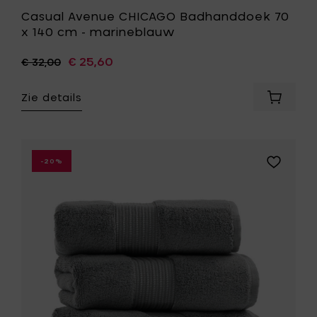
Casual Avenue CHICAGO Badhanddoek 70
x 140 cm - marineblauw
€ 25,60
€ 32,00
Zie details
Voeg
Casual
Avenue
CHICAG
Badhan
Voeg
-20%
70
Casual
x
Avenue
140
CHICAGO
cm
Gastendo
-
30
marine
x
toe
50
aan
cm
je
-
mandje
donkergri
toe