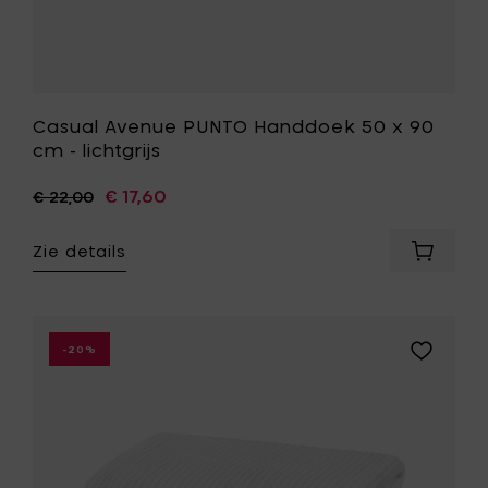
Casual Avenue PUNTO Handdoek 50 x 90
cm - lichtgrijs
€ 17,60
€ 22,00
Zie details
Voeg
Casual
Avenue
PUNTO
Handdo
Voeg
-20%
50
Casual
x
Avenue
90
MODAL
cm
WAFFLE
-
Badlaken
lichtgrijs
100
toe