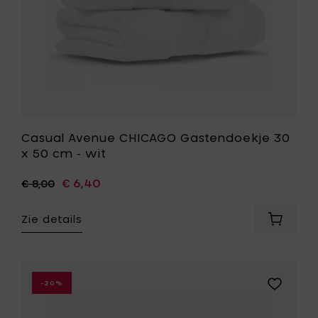
toe
aan
je
wenslijst
Casual Avenue CHICAGO Gastendoekje 30
x 50 cm - wit
€ 6,40
€ 8,00
Zie details
Voeg
Casual
Avenue
CHICAG
Gasten
Voeg
-20%
30
Casual
x
Avenue