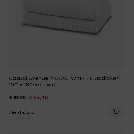
x
aan
180cm
je
-
mandje
wit
toe
aan
je
wenslijst
Casual Avenue MODAL WAFFLE Badlaken
100 x 180cm - wit
€ 66,40
€ 83,00
Zie details
Voeg
Casual
Avenue
MODAL