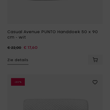
wenslijst
Casual Avenue PUNTO Handdoek 50 x 90
cm - wit
€ 17,60
€ 22,00
Zie details
Voeg
Casual
Avenue
PUNTO
Handdo
Voeg
-20%
50
Casual
x
Avenue
90
PUNTO
cm
Badhand
-
70
wit
x