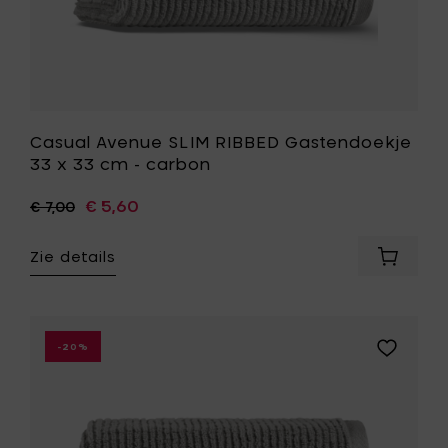
je
wenslijst
Casual Avenue SLIM RIBBED Gastendoekje
33 x 33 cm - carbon
€ 5,60
€ 7,00
Zie details
Voeg
Casual
Avenue
SLIM
RIBBED
Voeg
-20%
Gasten
Casual
33
Avenue
x
SLIM
33
RIBBED
cm
Handdoe