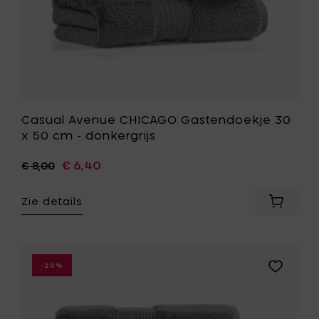
aan
je
wenslijst
Casual Avenue CHICAGO Gastendoekje 30
x 50 cm - donkergrijs
€ 6,40
€ 8,00
Zie details
Voeg
Casual
Avenue
CHICAG
Gasten
Voeg
-20%
30
Casual
x
Avenue
50
CHICAGO
cm
Handdoe