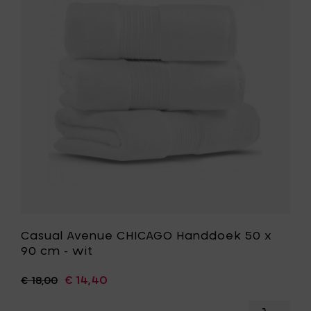
50
CHICAGO
cm
Handdoe
-
50
wit
x
toe
90
aan
cm
je
-
mandje
wit
toe
aan
je
wenslijst
Casual Avenue CHICAGO Handdoek 50 x
90 cm - wit
€ 14,40
€ 18,00