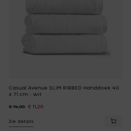
cm
Handdoe
-
40
wit
x
toe
71
aan
cm
je
-
mandje
wit
toe
aan
je
wenslijst
Casual Avenue SLIM RIBBED Handdoek 40
x 71 cm - wit
€ 11,20
€ 14,00
Zie details
Voeg
Casual