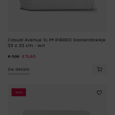
aan
je
wenslijst
Casual Avenue SLIM RIBBED Gastendoekje
33 x 33 cm - wit
€ 5,60
€ 7,00
Zie details
Voeg
Casual
Avenue
SLIM
RIBBED
Voeg
-20%
Gasten
Casual
33
Avenue
x
SLIM
33
RIBBED