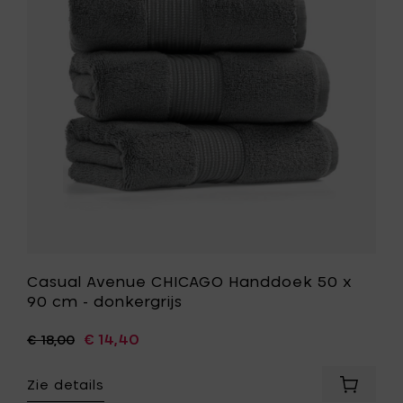
-
50
donkergr
x
toe
90
aan
cm
je
-
mandje
donkergri
toe
aan
je
wenslijst
Casual Avenue CHICAGO Handdoek 50 x
90 cm - donkergrijs
€ 14,40
€ 18,00
Zie details
Voeg