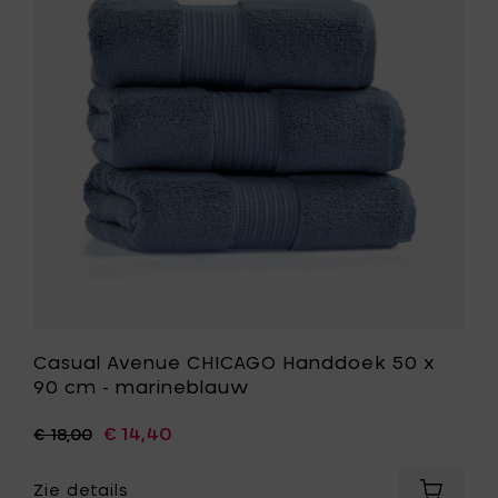
cm
Handdoe
-
50
marine
x
toe
90
aan
cm
je
-
mandje
marinebl
toe
aan
je
wenslijst
Casual Avenue CHICAGO Handdoek 50 x
90 cm - marineblauw
€ 14,40
€ 18,00
Zie details