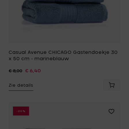
toe
aan
je
wenslijst
Casual Avenue CHICAGO Gastendoekje 30
x 50 cm - marineblauw
€ 6,40
€ 8,00
Zie details
Voeg
Casual
Avenue
CHICAG
Gasten
Voeg
-20%
30
Casual
x
Avenue
50
CHICAGO