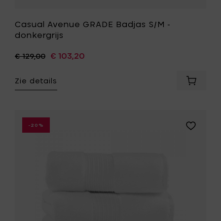
Casual Avenue GRADE Badjas S/M -
donkergrijs
€ 103,20
€ 129,00
Zie details
Voeg
Casual
Avenue
GRADE
Badjas
Voeg
-20%
S/M
Casual
-
Avenue
donkergr
CHICAGO
toe
Gastendo
aan
30
je
x
mandje
50
cm
-
wit