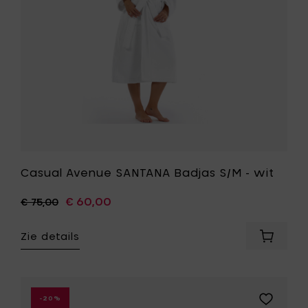
toe
aan
je
wenslijst
Casual Avenue SANTANA Badjas S/M - wit
€ 60,00
€ 75,00
Zie details
Voeg
Casual
Avenue
SANTAN
Badjas
Voeg
-20%
S/M