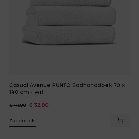
toe
140
aan
cm
je
-
mandje
wit
toe
aan
je
wenslijst
Casual Avenue PUNTO Badhanddoek 70 x
140 cm - wit
€ 32,80
€ 41,00
Zie details
Voeg
Casual
Avenue