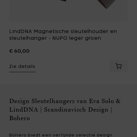
LindDNA Magnetische sleutelhouder en
sleutelhanger - NUPO leger groen
€ 60,00
Zie details
Voeg
LindDNA
Magnet
sleutel
en
sleutel
Design Sleutelhangers van Eva Solo &
-
LindDNA | Scandinavisch Design |
NUPO
leger
Bohero
groen
toe
aan
Bohero biedt een verfijnde selectie design