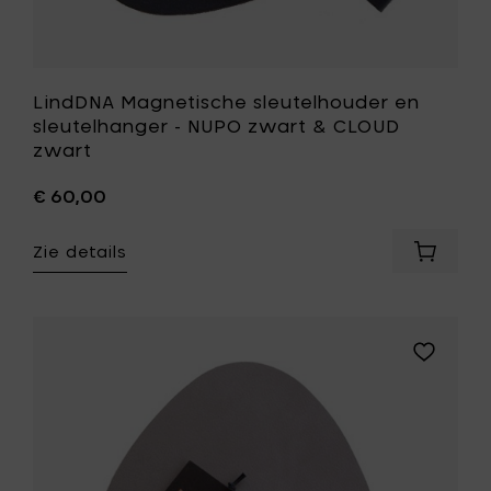
LindDNA Magnetische sleutelhouder en
sleutelhanger - NUPO zwart & CLOUD
zwart
€ 60,00
Zie details
Voeg
LindDNA
Magnet
sleutel
en
Voeg
sleutel
LindDNA
-
Magnetis
NUPO
sleutelho
zwart
en
&
sleutelha
CLOUD
-
zwart