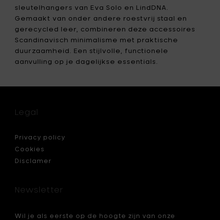
je
sleutelhangers van Eva Solo en LindDNA.
mandje
Gemaakt van onder andere roestvrij staal en
gerecycled leer, combineren deze accessoires
Scandinavisch minimalisme met praktische
duurzaamheid. Een stijlvolle, functionele
aanvulling op je dagelijkse essentials.
Legal
Privacy policy
Cookies
Disclamer
Newsletter
Wil je als eerste op de hoogte zijn van onze