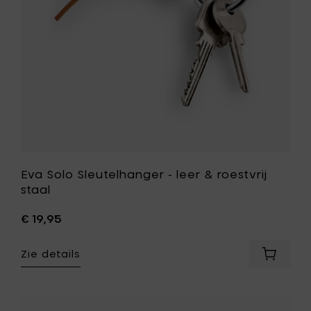
staal
toe
aan
je
wenslijst
Eva Solo Sleutelhanger - leer & roestvrij
staal
€ 19,95
Zie details
Voeg
Eva
Solo
Sleutel