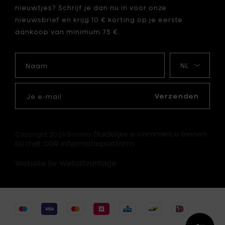
nieuwtjes? Schrijf je dan nu in voor onze
nieuwsbrief en krijg 10 € korting op je eerste
aankoop van minimum 75 €.
Naam
Mijn
taal
Je
e-
Verzenden
mail
Duidelijke e-commerce binnen
Copyright 2026 Bohero.
EU met ODR informatieplatform.
Website by Webatvantage