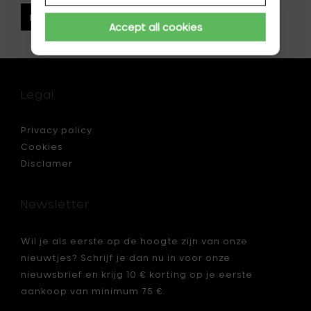
Bohero punten & kortingen
Accept all cookies
Legal
Privacy policy
Cookies
Disclamer
Newsletter
Wil je als eerste op de hoogte zijn van onze
nieuwtjes? Schrijf je dan nu in voor onze
nieuwsbrief en krijg 10 € korting op je eerste
aankoop van minimum 75 €.