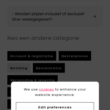
• Worden prijzen inclusief of exclusief
btw weergegeven?
Kies een andere categorie
Account & registratie
Bestelproces
Betaling
Bestelstatus
Verzending & levering
We use
cookies
to enhance your
Retours & terugbetalingen
Search
website experience.
Je Personal Shopper
Edit preferences