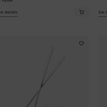
Tomorrowland
UMBROSA
ie details
Zie 
Voeg Wouters 
Villa Styles
Vincent Van Duysen
WMF
Wouters & Hendrix
Voeg Zone Denma