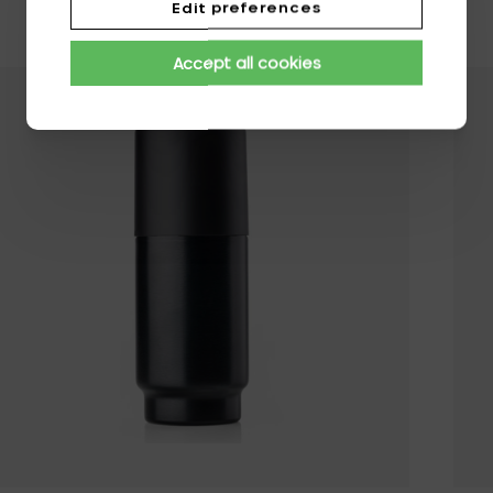
Edit preferences
Accept all cookies
Voeg Zone Denma