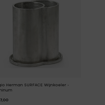
Fiskars Garden
Fiskars Home
Humble
Iittala
Kickpack
Koen Van Guijze
LegnoArt
Likami
Maarten Baas
Marcel Wolterinck
Mastrad
Merci for Serax
Muller Van Severen
Nendo by Valerie
Objects
Paola Navone
Pascale Naessens
gio Herman SURFACE Wijnkoeler -
Piet Boon
Plan C
minum
Roos Van de Velde
San Pellegrino
7,00
Stelton
Studio Ottawa