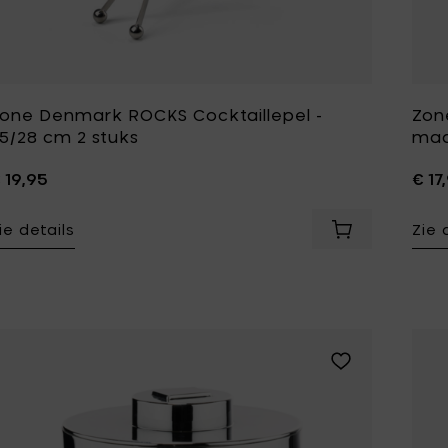
one Denmark ROCKS Cocktaillepel -
Zon
5/28 cm 2 stuks
maat
 19,95
€ 17
ie details
Zie 
Voeg Zone Den
Voeg Zone Denm