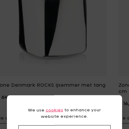
one Denmark ROCKS Ijsemmer met tang
Zon
cm
 64,95
€ 16
We use
cookies
to enhance your
website experience.
ie details
Zie 
Voeg Zone De