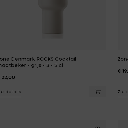
one Denmark ROCKS Cocktail
Zon
aatbeker - grijs - 3 - 5 cl
€ 19
 22,00
ie details
Zie 
Voeg Zone Denm