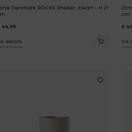
one Denmark ROCKS Shaker, zwart - H 21
Zon
cm
cm
 44,95
€ 4
ie details
Zie 
Voeg Zone Den
Voeg Zone Denmar