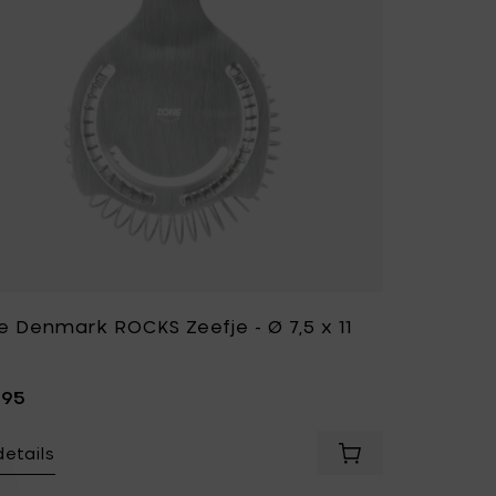
e Denmark ROCKS Zeefje - Ø 7,5 x 11
,95
details
nmark ROCKS Ijsemmer met tang toe aan je mandje
Voeg Zone Denmark