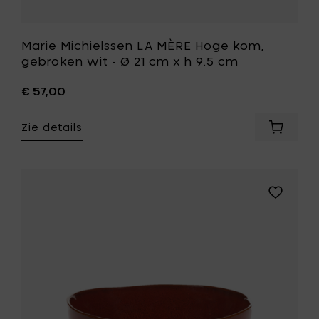
mandje
aan
je
wenslijst
Marie Michielssen LA MÈRE Hoge kom,
gebroken wit - Ø 21 cm x h 9.5 cm
€ 57,00
Zie details
Voeg
Marie
Michiel
LA
MÈRE
Voeg
Hoge
Marie
kom,
Michielss
gebrok
LA
wit
MÈRE
-
Hoge
Ø
kom,
21
venetiaa
cm
rood
x
-