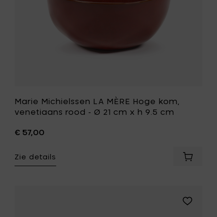
h
Ø
9.5
21
cm
cm
toe
x
aan
h
je
9.5
mandje
cm
toe
aan
je
wenslijst
Marie Michielssen LA MÈRE Hoge kom,
venetiaans rood - Ø 21 cm x h 9.5 cm
€ 57,00
Zie details
Voeg
Marie
Michiel
LA
MÈRE
Voeg
Hoge
Marie
kom,