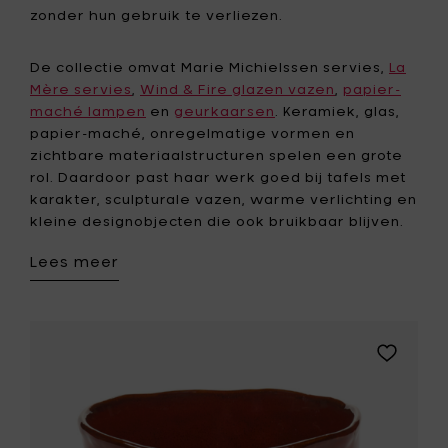
zonder hun gebruik te verliezen.
De collectie omvat Marie Michielssen servies,
La
Mère servies
,
Wind & Fire glazen vazen
,
papier-
maché lampen
en
geurkaarsen
. Keramiek, glas,
papier-maché, onregelmatige vormen en
zichtbare materiaalstructuren spelen een grote
rol. Daardoor past haar werk goed bij tafels met
karakter, sculpturale vazen, warme verlichting en
kleine designobjecten die ook bruikbaar blijven.
Lees meer
Voeg
Marie
Michielss
LA
MÈRE
Hoge