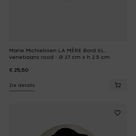
cm
cm
x
toe
h
aan
2.5
je
cm
mandje
toe
aan
je
wenslijst
Marie Michielssen LA MÈRE Bord XL,
venetiaans rood - Ø 27 cm x h 2.5 cm
€ 25,50
Zie details
Voeg
Marie
Michiel
LA
MÈRE
Voeg
Bord
Marie
XL,
Michielss
venetia
LA
rood
MÈRE