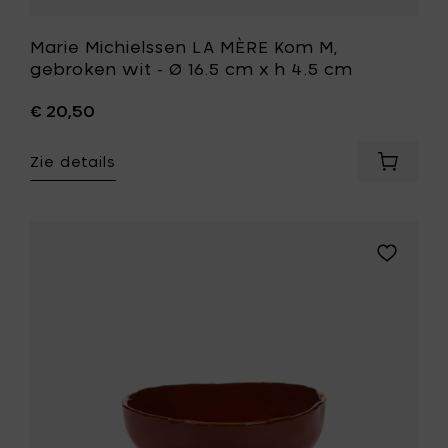
je
wenslijst
Marie Michielssen LA MÈRE Kom M,
gebroken wit - Ø 16.5 cm x h 4.5 cm
€ 20,50
Zie details
Voeg
Marie
Michiel
LA
MÈRE
Voeg
Kom
Marie
M,
Michielss
gebrok
LA
wit
MÈRE
-
Kom
Ø
M,
16.5
venetiaa
cm
rood
x
-
h
Ø