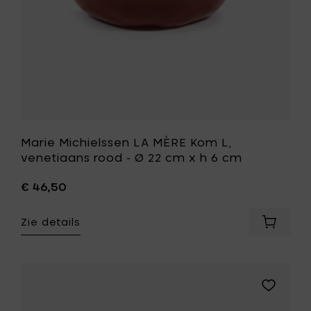
h
Ø
6
22
cm
cm
toe
x
aan
h
je
6
mandje
cm
toe
aan
je
wenslijst
Marie Michielssen LA MÈRE Kom L,
venetiaans rood - Ø 22 cm x h 6 cm
€ 46,50
Zie details
Voeg
Marie
Michiel
LA
MÈRE
Voeg
Kom
Marie
L,
Michielss