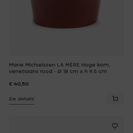
13
Ø
cm
18
x
cm
h
x
9.5
h
cm
9.5
toe
cm
aan
toe
je
aan
mandje
je
wenslijst
Marie Michielssen LA MÈRE Hoge kom,
venetiaans rood - Ø 18 cm x h 9.5 cm
€ 40,50
Zie details
Voeg
Marie
Michiel
LA
MÈRE
Voeg
Hoge
Marie