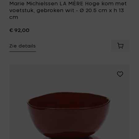
aan
Marie Michielssen LA MÈRE Hoge kom met
je
voetstuk, gebroken wit - Ø 20.5 cm x h 13
wenslijst
cm
€ 92,00
Zie details
Voeg
Marie
Michiel
LA
MÈRE
Voeg
Hoge
Marie
kom
Michielss
met
LA
voetstuk
MÈRE
gebrok
Hoge
wit
kom
-
met
Ø
voetstuk,
20.5
venetiaa
cm
rood
x
-