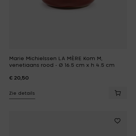
4.5
16.5
cm
cm
toe
x
aan
h
je
4.5
mandje
cm
toe
aan
je
wenslijst
Marie Michielssen LA MÈRE Kom M,
venetiaans rood - Ø 16.5 cm x h 4.5 cm
€ 20,50
Zie details
Voeg
Marie
Michiel
LA
MÈRE
Voeg
Kom
Marie
M,
Michielss
venetia