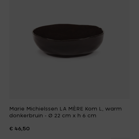
venetia
LA
rood
MÈRE
-
Kom
Ø
L,
22
warm
cm
donkerbr
x
-
h
Ø
6
22
cm
cm
toe
x
aan
h
je
6
mandje
cm
toe
aan
je
wenslijst
Marie Michielssen LA MÈRE Kom L, warm
donkerbruin - Ø 22 cm x h 6 cm
€ 46,50