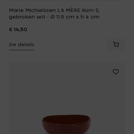
je
wenslijst
Marie Michielssen LA MÈRE Kom S,
gebroken wit - Ø 11.5 cm x h 4 cm
€ 14,50
Zie details
Voeg
Marie
Michiel
LA
MÈRE
Voeg
Kom
Marie
S,
Michielss
gebrok
LA
wit
MÈRE
-
Kom
Ø
S,
11.5
venetiaa
cm
rood
x
-
h
Ø
4
11.5