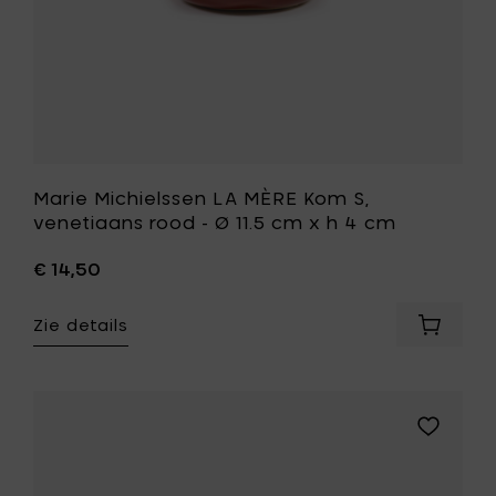
cm
cm
toe
x
aan
h
je
4
mandje
cm
toe
aan
je
wenslijst
Marie Michielssen LA MÈRE Kom S,
venetiaans rood - Ø 11.5 cm x h 4 cm
€ 14,50
Zie details
Voeg
Marie
Michiel
LA
MÈRE
Voeg
Kom
Marie
S,
Michielss
venetia
LA