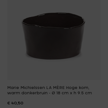
kom,
Michielss
venetia
LA
rood
MÈRE
-
Hoge
Ø
kom,
18
warm
cm
donkerbr
x
-
h
Ø
9.5
18
cm
cm
toe
x
aan
h
je
9.5
mandje
cm
toe
aan
je
wenslijst
Marie Michielssen LA MÈRE Hoge kom,
warm donkerbruin - Ø 18 cm x h 9.5 cm
€ 40,50