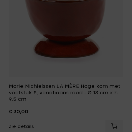
kom
met
voetstuk
S,
venetiaa
rood
-
Ø
13
cm
x
h
9.5
cm
toe
Marie Michielssen LA MÈRE Hoge kom met
aan
voetstuk S, venetiaans rood - Ø 13 cm x h
je
9.5 cm
wenslijst
€ 30,00
Zie details
Voeg