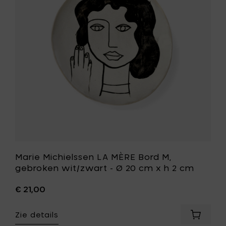
-
Bord
Ø
M,
27
gebroken
cm
wit/zwar
x
-
h
Ø
2.5
20
cm
cm
toe
x
aan
h
je
2
mandje
cm
toe
aan
je
wenslijst
Marie Michielssen LA MÈRE Bord M,
gebroken wit/zwart - Ø 20 cm x h 2 cm
€ 21,00
Zie details
Voeg