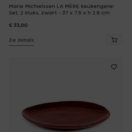
je
Marie Michielssen LA MÈRE Keukengerei
wenslijst
Set, 2 stuks, zwart - 37 x 7.5 x h 2.8 cm
€ 33,00
Zie details
Voeg
Marie
Michiel
LA
MÈRE
Voeg
Keukeng
Marie
Set,
Michielss
2
LA
stuks,
MÈRE
zwart
Bord
-
XL,
37
venetiaa
x
rood
7.5
-
x
Ø
h
27
2.8