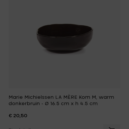
LA
rood
MÈRE
-
Kom
Ø
M,
16.5
warm
cm
donkerbr
x
-
h
Ø
4.5
16.5
cm
cm
toe
x
aan
h
je
4.5
mandje
cm
toe
aan
je
wenslijst
Marie Michielssen LA MÈRE Kom M, warm
donkerbruin - Ø 16.5 cm x h 4.5 cm
€ 20,50