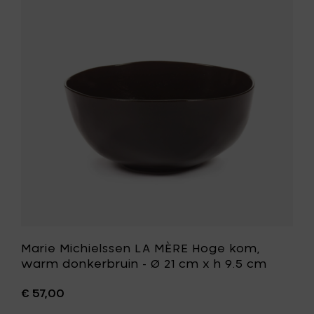
Michielss
venetia
LA
rood
MÈRE
-
Hoge
Ø
kom,
21
warm
cm
donkerbr
x
-
h
Ø
9.5
21
cm
cm
toe
x
aan
h
je
9.5
mandje
cm
toe
aan
je
wenslijst
Marie Michielssen LA MÈRE Hoge kom,
warm donkerbruin - Ø 21 cm x h 9.5 cm
€ 57,00