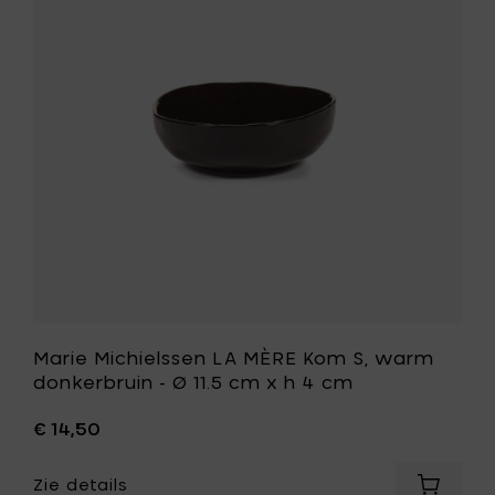
rood
MÈRE
-
Kom
Ø
S,
11.5
warm
cm
donkerbr
x
-
h
Ø
4
11.5
cm
cm
toe
x
aan
h
je
4
mandje
cm
toe
aan
je
wenslijst
Marie Michielssen LA MÈRE Kom S, warm
donkerbruin - Ø 11.5 cm x h 4 cm
€ 14,50
Zie details
Voeg