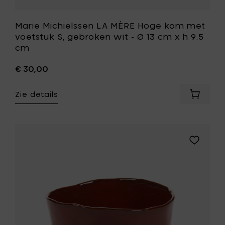
9.5
cm
toe
Marie Michielssen LA MÈRE Hoge kom met
aan
voetstuk S, gebroken wit - Ø 13 cm x h 9.5
je
cm
wenslijst
€ 30,00
Zie details
Voeg
Marie
Michiel
LA
MÈRE
Voeg
Hoge
Marie
kom
Michielss
met
LA
voetstu
MÈRE
S,
Hoge
gebrok
kom,
wit
venetiaa
-
rood
Ø
-