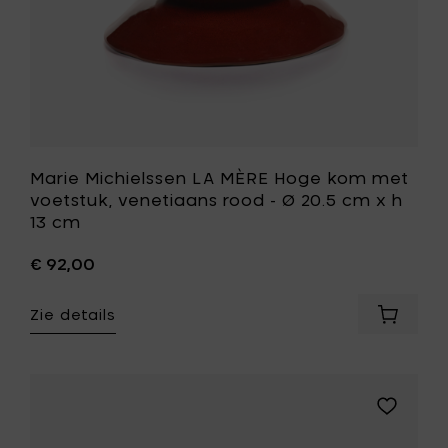
h
Ø
13
20.5
cm
cm
toe
x
aan
h
je
13
mandje
cm
toe
aan
Marie Michielssen LA MÈRE Hoge kom met
je
voetstuk, venetiaans rood - Ø 20.5 cm x h
wenslijst
13 cm
€ 92,00
Zie details
Voeg
Marie
Michiel
LA
MÈRE
Voeg
Hoge
Marie
kom
Michielss