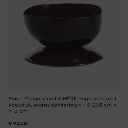
met
LA
voetstuk
MÈRE
venetia
Hoge
rood
kom
-
met
Ø
voetstuk,
20.5
warm
cm
donkerbr
x
-
h
Ø
13
20.5
cm
cm
toe
x
aan
h
je
13
mandje
cm
toe
aan
Marie Michielssen LA MÈRE Hoge kom met
je
voetstuk, warm donkerbruin - Ø 20.5 cm x
wenslijst
h 13 cm
€ 92,00