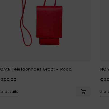
O/AN Telefoonhoes Groot – Rood
NO/
 200,00
€ 2
ie details
Zie 
Voeg NO/AN Te