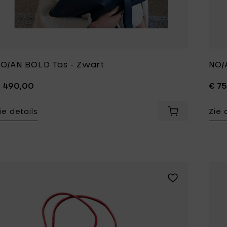
Tomorrowland
UMBROSA
Villa Styles
Vincent Van Duysen
WMF
Wouters & Hendrix
O/AN BOLD Tas - Zwart
NO/
 490,00
€ 7
ie details
Zie 
Voeg NO/AN BO
Voeg NO/AN Tele