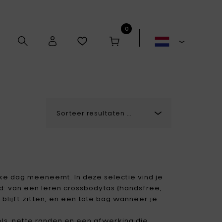
0
Alex Gabriëls
Anita Le Grelle
Antonino Sciortino
Artek
ke dag meeneemt. In deze selectie vind je
: van een leren crossbodytas (handsfree,
blijft zitten, en een tote bag wanneer je
Bela Silva
Bertrand Lejoly
Boxy's
Casual Avenue
ksels, nette randen en een afwerking die