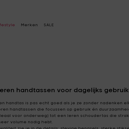
ifestyle
Merken
SALE
s een categorie
s een categorie
s een categorie
Kies een merk
e keuken
rasverwarming &
kendtassen
A di Alessi
Alessi
Leren handtassen voor dagelijks gebruik
rkoren
tafel
dtassen
Ann
Ann Van Hoey
en handtas is pas echt goed als je ze zonder nadenken el
becue & accessoires
Demeulemeester
eren handtassen die focussen op gebruik én duurzaamheid
oratie
eren accessoires
fakkels & verlichting
deaal voor onderweg) tot een leren schoudertas die strak 
Asa Selection
Bea Mombaers
e office
telhangers
eer volume nodig hebt.
elvoeders
Blomus
Bob Verhelst
waliteit zie je in de details: stevige hengsels, sterke sti