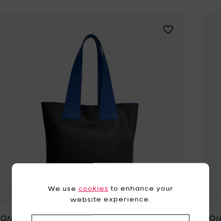
Voeg NO/AN NOTT
We use
cookies
to enhance your
website experience.
O/AN NOTT Tas – Zwart & Blauw
NO/