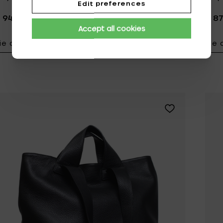
Edit preferences
 940,00
€ 8
Accept all cookies
ie details
Zie 
Voeg NO/AN NO
Voeg NO/AN PLEN