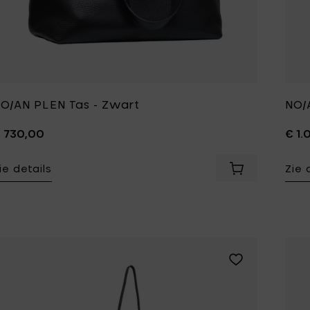
O/AN PLEN Tas - Zwart
NO/A
 730,00
€ 1.
ie details
Zie 
Voeg NO/AN PL
Voeg NO/AN POCK