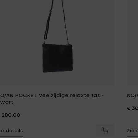
O/AN POCKET Veelzijdige relaxte tas -
NO/
wart
€ 3
 280,00
ie details
Zie 
Voeg NO/AN POC