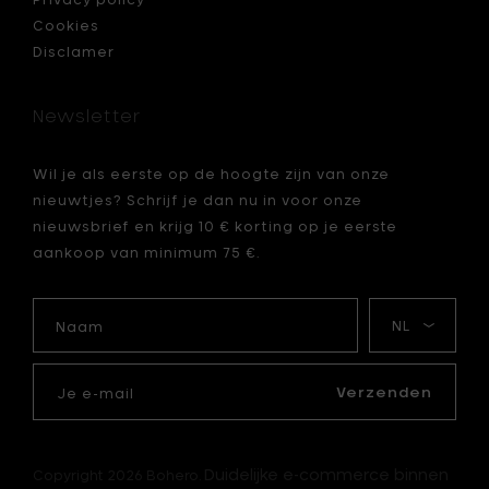
Cookies
Disclamer
Newsletter
Wil je als eerste op de hoogte zijn van onze
nieuwtjes? Schrijf je dan nu in voor onze
nieuwsbrief en krijg 10 € korting op je eerste
aankoop van minimum 75 €.
Naam
Mijn
taal
Je
e-
Verzenden
mail
Duidelijke e-commerce binnen
Copyright 2026 Bohero.