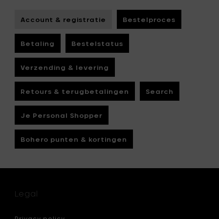
Account & registratie
Bestelproces
Betaling
Bestelstatus
Verzending & levering
Retours & terugbetalingen
Search
Je Personal Shopper
Bohero punten & kortingen
Legal
Privacy policy