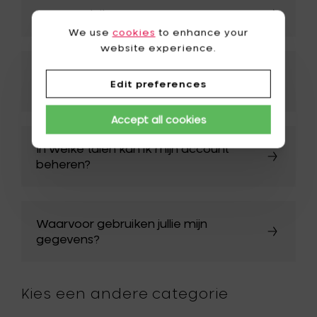
Hoe maak ik een account aan?
We use
cookies
to enhance your
website experience.
Ik ben mijn wachtwoord vergeten. Wat
Edit preferences
nu?
Accept all cookies
In welke talen kan ik mijn account
beheren?
Waarvoor gebruiken jullie mijn
gegevens?
Kies een andere categorie