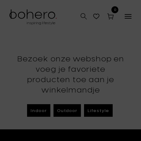
0
Togg
navig
Bezoek onze webshop en
voeg je favoriete
producten toe aan je
winkelmandje
Indoor
Outdoor
Lifestyle