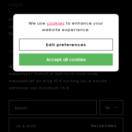
Legal
Privacy policy
We use
cookies
to enhance your
Cookies
website experience.
Disclamer
Edit preferences
Newsletter
Accept all cookies
Wil je als eerste op de hoogte zijn van onze
nieuwtjes? Schrijf je dan nu in voor onze
nieuwsbrief en krijg 10 € korting op je eerste
aankoop van minimum 75 €.
Naam
Mijn
taal
Je
e-
Verzenden
mail