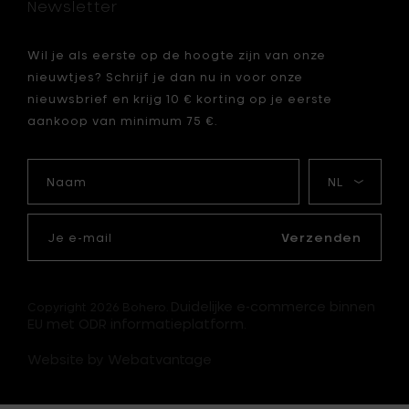
Newsletter
aan
je
mandje
Wil je als eerste op de hoogte zijn van onze
nieuwtjes? Schrijf je dan nu in voor onze
je
nieuwsbrief en krijg 10 € korting op je eerste
aankoop van minimum 75 €.
Naam
Mijn
taal
Je
e-
Verzenden
mail
Duidelijke e-commerce binnen
Copyright 2026 Bohero.
EU met ODR informatieplatform.
Website by Webatvantage