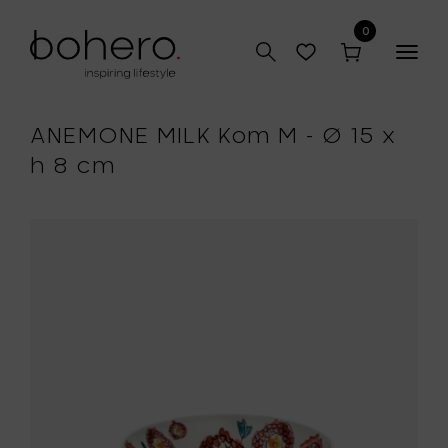
0
Togg
navig
ANEMONE MILK Kom M - Ø 15 x
h 8 cm