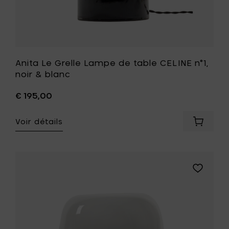
panier
de
souhait
Anita Le Grelle Lampe de table CELINE n°1,
noir & blanc
€ 195,00
Voir détails
Ajouter
Anita
Le
Grelle
Lampe
Ajouter
de
Anita
table
Le
CELINE
Grelle
n°1,
CELINE
noir
Lampe
&
de