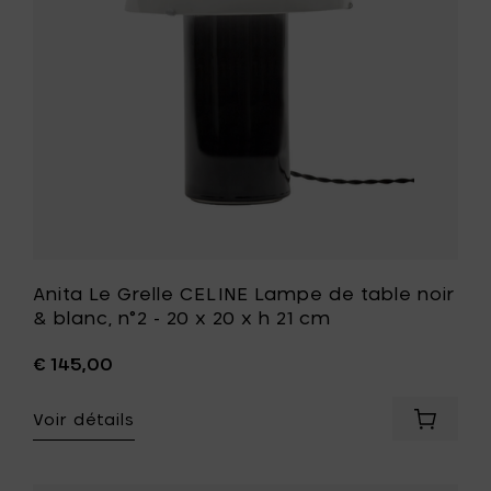
blanc
table
à
noir
votre
&
panier
blanc,
n°2
-
20
x
20
x
h
21
cm
à
Anita Le Grelle CELINE Lampe de table noir
votre
& blanc, n°2 - 20 x 20 x h 21 cm
liste
de
€ 145,00
souhait
Voir détails
Ajouter
Anita
Le
Grelle