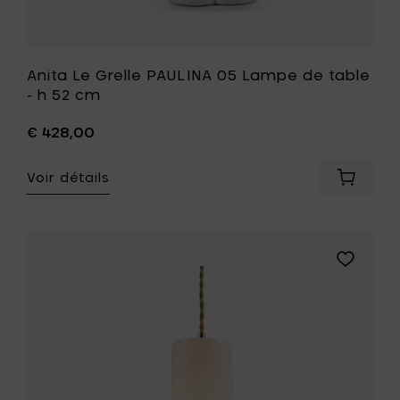
souhait
Anita Le Grelle PAULINA 05 Lampe de table
- h 52 cm
€ 428,00
Voir détails
Ajouter
Anita
Le
Grelle
PAULINA
Ajouter
05
Anita
Lampe
Le
de
Grelle
table
TERRES
-
DE
h
RÊVES
52
Olympia
cm
n°4