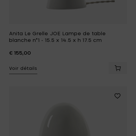
cm
h
à
17.5
votre
cm
panier
à
votre
liste
Anita Le Grelle JOE Lampe de table
de
blanche n°1 - 15.5 x 14.5 x h 17.5 cm
souhait
€ 155,00
Voir détails
Ajouter
Anita
Le
Grelle
JOE
Ajouter
Lampe
Anita
de
Le
table
Grelle
blanche
JOE
n°1
Lampe
-
de
15.5
table