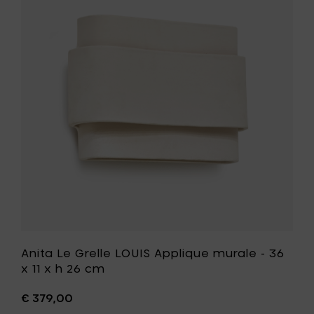
RÊVES
Le
Olympi
Grelle
n°1
LOUIS
-
Applique
Lampe
murale
suspen
-
blanche
36
à
x
votre
11
panier
x
h
26
cm
à
votre
liste
de
souhait
Anita Le Grelle LOUIS Applique murale - 36
x 11 x h 26 cm
€ 379,00