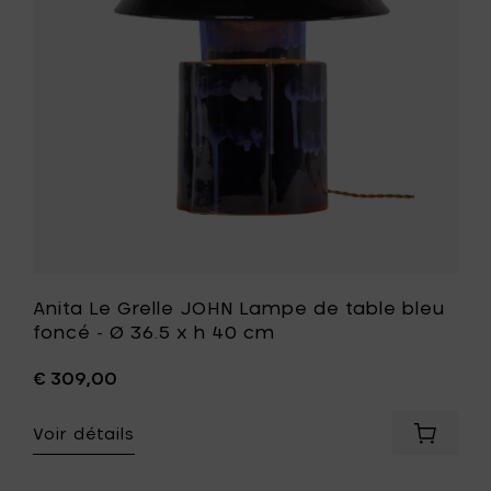
de
table
bleu
foncé
-
Ø
36.5
x
h
40
cm
à
votre
liste
de
Anita Le Grelle JOHN Lampe de table bleu
souhait
foncé - Ø 36.5 x h 40 cm
€ 309,00
Voir détails
Ajouter
Anita
Le