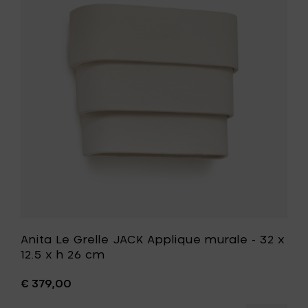
-
Grelle
18.5
JACK
x
Applique
12.5
murale
x
-
h
32
28
x
cm
12.5
à
x
votre
h
panier
26
cm
à
votre
liste
de
souhait
Anita Le Grelle JACK Applique murale - 32 x
12.5 x h 26 cm
€ 379,00