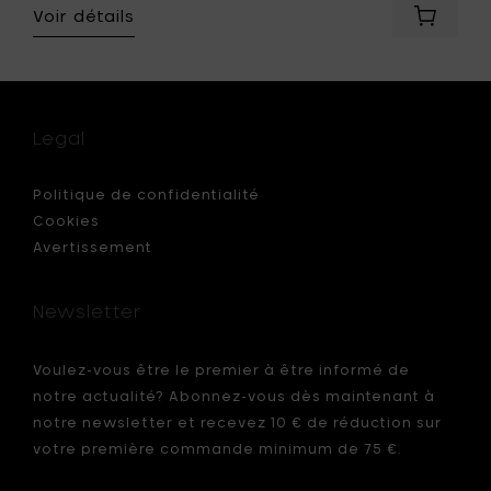
Voir détails
Ajouter
Anita
Le
Grelle
JACK
Appliqu
Legal
murale
-
32
Politique de confidentialité
x
Cookies
12.5
Avertissement
x
h
26
Newsletter
cm
à
votre
Voulez-vous être le premier à être informé de
panier
notre actualité? Abonnez-vous dès maintenant à
notre newsletter et recevez 10 € de réduction sur
votre première commande minimum de 75 €.