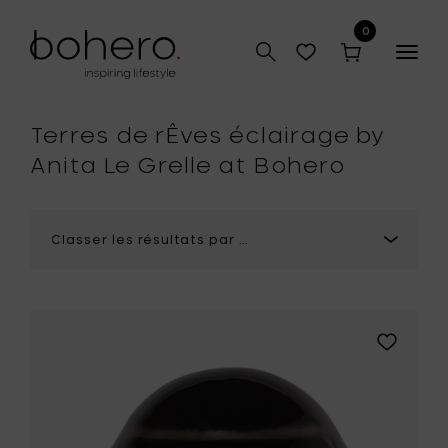
0
Togg
r
navig
que
Terres de rÊves éclairage by
Anita Le Grelle at Bohero
Ajouter
Anita
Le
Grelle
JOHN
Lampe