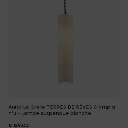
Anita
RÊVES
Le
Olympi
Grelle
n°4
TERRES
-
DE
Lampe
RÊVES
suspen
Olympia
blanche
n°3
à
-
votre
Lampe
panier
suspend
blanche
à
votre
liste
de
souhait
Anita Le Grelle TERRES DE RÊVES Olympia
n°3 - Lampe suspendue blanche
€ 129,00