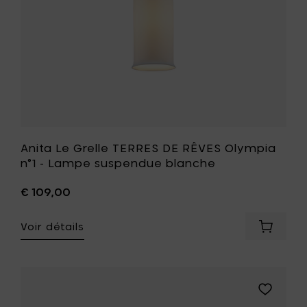
votre
Lampe
panier
suspend
blanche
à
votre
liste
de
souhait
Anita Le Grelle TERRES DE RÊVES Olympia
n°1 - Lampe suspendue blanche
€ 109,00
Voir détails
Ajouter
Anita
Le
Grelle
TERRES
Ajouter
DE
Anita