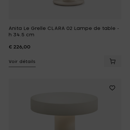
de
souhait
Anita Le Grelle CLARA 02 Lampe de table -
h 34.5 cm
€ 226,00
Voir détails
Ajouter
Anita
Le
Grelle
CLARA
Ajouter
02
Anita
Lampe
Le
de
Grelle
table
CLARA
-
03
h
Lampe
34.5
de
cm