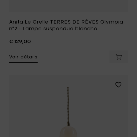
souhait
Anita Le Grelle TERRES DE RÊVES Olympia
n°2 - Lampe suspendue blanche
€ 129,00
Voir détails
Ajouter
Anita
Le
Grelle
TERRES
Ajouter
DE
Anita
RÊVES
Le
Olympi
Grelle
n°2
TERRES
-
DE
Lampe
RÊVES
suspen
Olympia
blanche
n°1
à
-