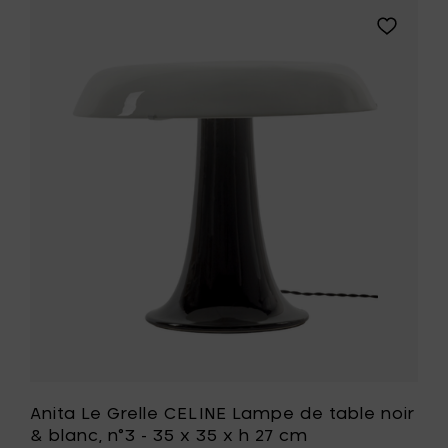
CELINE
Ajouter
Lampe
Anita
de
Le
table
Grelle
noir
CELINE
&
Lampe
blanc,
de
n°2
table
-
noir
20
&
x
blanc,
20
n°3
x
-
h
35
21
x
cm
35
à
x
votre
h
panier
27
cm
à
Anita Le Grelle CELINE Lampe de table noir
votre
& blanc, n°3 - 35 x 35 x h 27 cm
liste