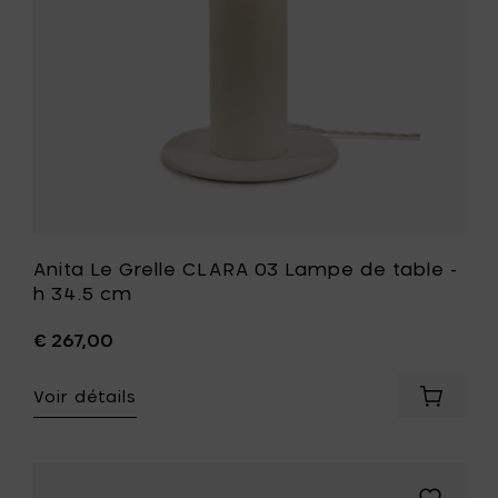
table
à
-
votre
h
panier
34.5
cm
à
votre
liste
de
souhait
Anita Le Grelle CLARA 03 Lampe de table -
h 34.5 cm
€ 267,00
Voir détails
Ajouter
Anita
Le
Grelle
CLARA
Ajouter