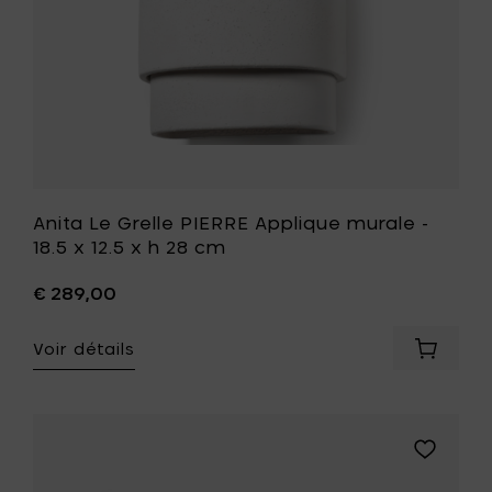
12.5
à
x
votre
h
panier
28
cm
à
votre
liste
de
souhait
Anita Le Grelle PIERRE Applique murale -
18.5 x 12.5 x h 28 cm
€ 289,00
Voir détails
Ajouter
Anita
Le
Grelle
PIERRE
Ajouter
Appliqu
Anita
murale
Le