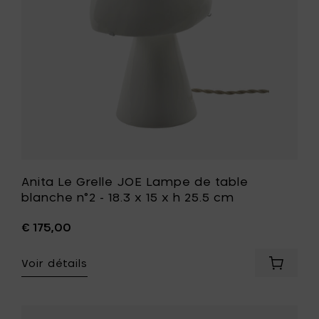
x
blanche
14.5
n°2
x
-
h
18.3
17.5
x
cm
15
à
x
votre
h
panier
25.5
cm
à
votre
liste
Anita Le Grelle JOE Lampe de table
de
blanche n°2 - 18.3 x 15 x h 25.5 cm
souhait
€ 175,00
Voir détails
Ajouter
Anita
Le
Grelle