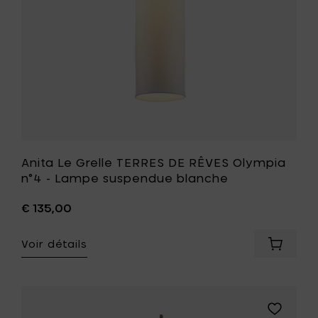
à
-
votre
Lampe
panier
suspend
blanche
à
votre
liste
de
souhait
Anita Le Grelle TERRES DE RÊVES Olympia
n°4 - Lampe suspendue blanche
€ 135,00
Voir détails
Ajouter
Anita
Le
Grelle
TERRES
Ajouter
DE