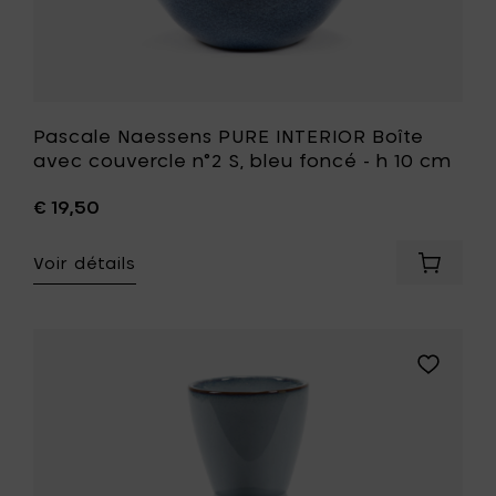
cm
à
votre
liste
de
souhait
Pascale Naessens PURE INTERIOR Boîte
avec couvercle n°2 S, bleu foncé - h 10 cm
€ 19,50
Voir détails
Ajouter
Pascale
Naesse
PURE
INTERIO
Ajouter
Boîte
Pascale
avec
Naessens
couverc
PURE
n°2
INTERIOR
S,
Boîte
bleu
avec