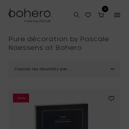
0
Togg
r
navig
que
Pure décoration by Pascale
Naessens at Bohero
Ajouter
-35%
Pascale
Naessens
PURE
by
Pascale