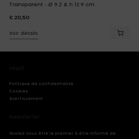
Transparent - Ø 9.2 & h 12.9 cm
€ 20,50
Voir détails
Ajouter
Pascale
Naesse
PURE
INTERIO
Vase
Legal
L,
Transpa
-
Politique de confidentialité
Ø
Cookies
9.2
Avertissement
&
h
12.9
Newsletter
cm
à
votre
Voulez-vous être le premier à être informé de
panier