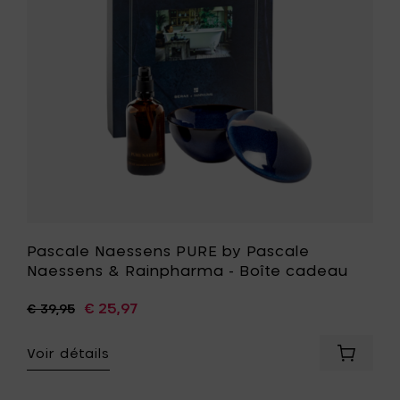
Naessens
&
Rainpha
-
Boîte
cadeau
à
votre
liste
de
souhait
Pascale Naessens PURE by Pascale
Naessens & Rainpharma - Boîte cadeau
€ 25,97
€ 39,95
Voir détails
Ajouter
Pascale
Naesse