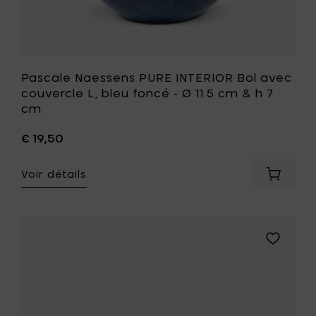
&
h
7
cm
à
votre
Pascale Naessens PURE INTERIOR Bol avec
liste
couvercle L, bleu foncé - Ø 11.5 cm & h 7
de
cm
souhait
€ 19,50
Voir détails
Ajouter
Pascale
Naesse
PURE
INTERIO
Ajouter
Bol
Pascale
avec
Naessens
couverc
PURE
L,
INTERIOR
bleu
Bol
foncé