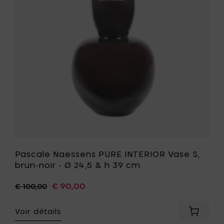
-
Vase
Ø
S,
12
brun-
cm
noir
&
-
h
Ø
9
24,5
cm
&
à
h
votre
39
panier
cm
à
votre
liste
de
souhait
Pascale Naessens PURE INTERIOR Vase S,
brun-noir - Ø 24,5 & h 39 cm
€ 90,00
€ 100,00
Voir détails
Ajouter