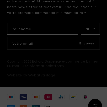
notre actualité? Abonnez-vous dès maintenant à
notre newsletter et recevez 10 € de réduction sur
votre première commande minimum de 75 €.
Your
Ma
name
langue
Votre
email
Envoyer
Duidelijke e-commerce binnen
Copyright 2026 Bohero.
EU met ODR informatieplatform.
Website by Webatvantage
Affiner