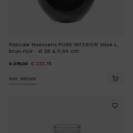
votre
h
panier
59
cm
à
votre
liste
de
souhait
Pascale Naessens PURE INTERIOR Vase L,
brun-noir - Ø 38 & h 59 cm
€ 233,75
€ 275,00
Voir détails
Ajouter
Pascale
Naesse
PURE
INTERIO
Ajouter
Vase
Pascale
L,
Naessens
brun-
PURE
noir
INTERIOR
-