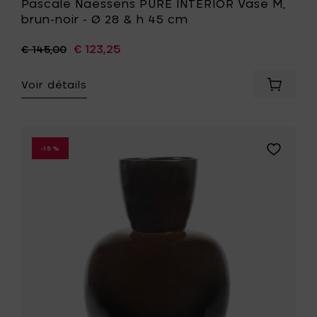
Pascale Naessens PURE INTERIOR Vase M,
brun-noir - Ø 28 & h 45 cm
€ 123,25
€ 145,00
Voir détails
Ajouter
Pascale
Naesse
PURE
INTERIO
Ajouter
-15%
Vase
Pascale
M,
Naessens
brun-
PURE
noir
INTERIOR
-
Vase
Ø
L,
28
brun-
&
noir
h
-
45
Ø
cm
38
à
&