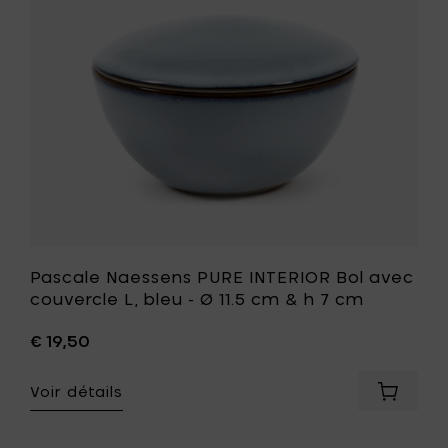
avec
-
couvercl
Ø
L,
11.5
bleu
cm
-
&
Ø
h
11.5
7
cm
cm
&
à
h
votre
7
panier
cm
à
votre
liste
Pascale Naessens PURE INTERIOR Bol avec
de
couvercle L, bleu - Ø 11.5 cm & h 7 cm
souhait
€ 19,50
Voir détails
Ajouter
Pascale
Naesse