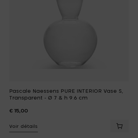
Vase
Ø
S,
38
Transpar
&
-
h
Ø
59
7
cm
&
à
h
votre
9.6
panier
cm
à
votre
liste
de
souhait
Pascale Naessens PURE INTERIOR Vase S,
Transparent - Ø 7 & h 9.6 cm
€ 15,00
Voir détails
Ajouter
Pascale