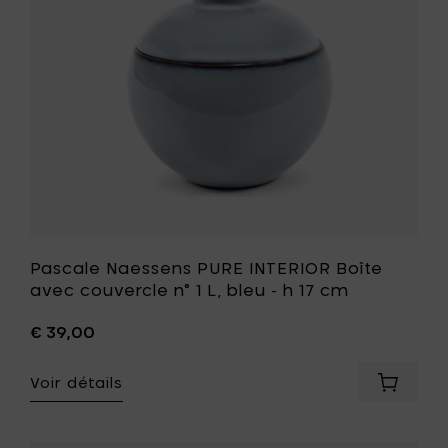
foncé
couvercl
-
n°
h
1
10
L,
cm
bleu
à
-
votre
h
panier
17
cm
à
votre
liste
de
souhait
Pascale Naessens PURE INTERIOR Boîte
avec couvercle n° 1 L, bleu - h 17 cm
€ 39,00
Voir détails
Ajouter
Pascale
Naesse
PURE