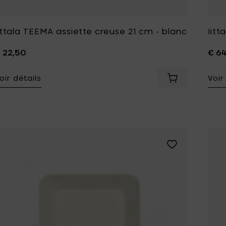
ittala TEEMA assiette creuse 21 cm - blanc
Iit
 22,50
€ 6
oir détails
Voir
Ajouter Iittal
Ajouter Iittala 