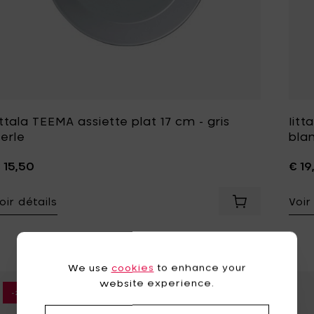
ittala TEEMA assiette plat 17 cm - gris
Iitt
erle
bla
 15,50
€ 19
oir détails
Voir
Ajouter Iittala
We use
cookies
to enhance your
website experience.
Ajouter Iittala 
-25%