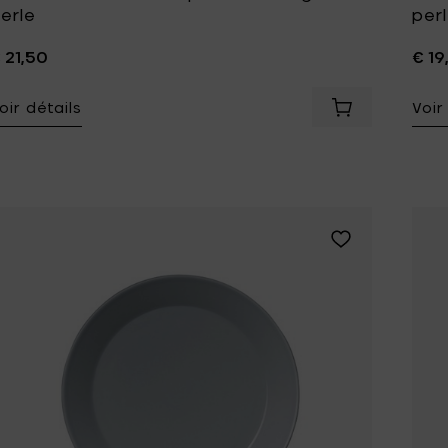
erle
per
 21,50
€ 19
oir détails
Voir
Ajouter Iittala
Ajouter Iittala 