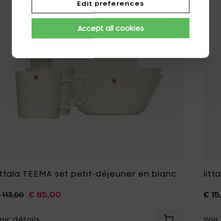
Edit preferences
Accept all cookies
ittala TEEMA set petit-déjeuner en blanc
Iitt
€ 85,00
€ 15
 113,00
oir détails
Voir