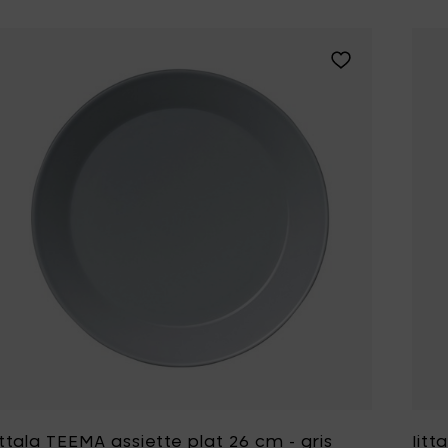
Tomorrowland
UMBROSA
Ajouter Iittala 
Villa Styles
Vincent Van Duysen
WMF
Wouters & Hendrix
ittala TEEMA assiette plat 26 cm - gris
Iitt