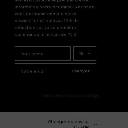
Voulez-vous être le premier à être
informé de notre actualité? Abonnez-
vous dès maintenant à notre
newsletter et recevez 10 € de
réduction sur votre première
commande minimum de 75 €.
Your
Ma
name
langue
Votre
email
Envoyer
Website by Webatvantage
Changer de devise
€ - EUR