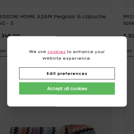
ISSONI HOME ADAM Peignoir à capuche
MIS
60 - S
toil
 345,00
€ 3
oir détails
Voir
We use
cookies
to enhance your
Ajouter MISSON
website experience.
Edit preferences
Accept all cookies
Ajouter MISSONI 