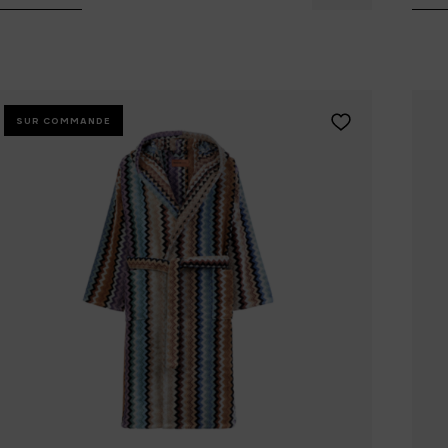
Tomorrowland
UMBROSA
Villa Styles
Vincent Van Duysen
WMF
Wouters & Hendrix
Ajouter MISSONI
SUR COMMANDE