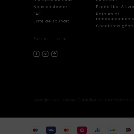
Nous contacter
Expédition & livr
FAQ
Retours et
remboursement
Liste de souhait
Conditions géné
Social media
Facebook
Instagram
Pinterest
Bohero
Bohero
Bohero
Duidelijke e-commerce b
Copyright 2026 Bohero.