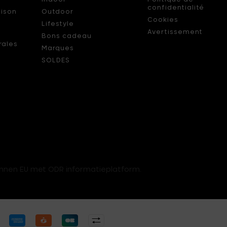
confidentialité
aison
Outdoor
Cookies
Lifestyle
s
Avertissement
Bons cadeau
rales
Marques
SOLDES
innen EU met ODR informatieplatform.