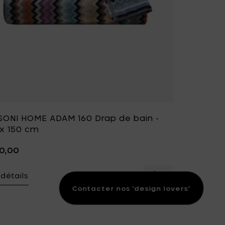
SONI HOME ADAM 160 Drap de bain -
 x 150 cm
40,00
 détails
I HOME ADAM 160 Serviette de bain - 70 x 115 cm à votre pani
Ajouter MISSONI H
Contacter nos 'design lovers'