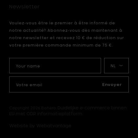
Newsletter
Voulez-vous être le premier à être informé de
notre actualité? Abonnez-vous dès maintenant à
notre newsletter et recevez 10 € de réduction sur
votre première commande minimum de 75 €.
Your
Ma
name
langue
Votre
email
Envoyer
Duidelijke e-commerce binnen
Copyright 2026 Bohero.
EU met ODR informatieplatform.
Website by Webatvantage