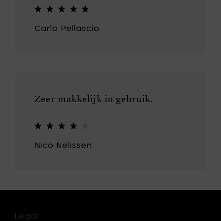
votre
panier
Carlo Pellascio
Zeer makkelijk in gebruik.
Nico Nelissen
Legal