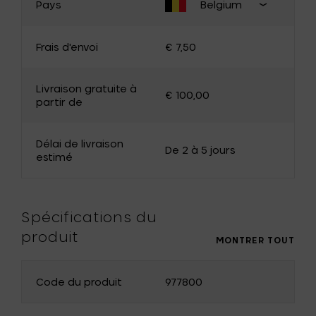
Pays
Belgium
MODIFIER LE PAYS
Fermer
pays de
Frais d'envoi
€ 7,50
livraison
Belgique
Allemagne
Livraison gratuite à
€ 100,00
France
Luxembourg
partir de
Pays-Bas
Bulgarie
Délai de livraison
Canada
Chypre
De 2 à 5 jours
estimé
Danemark
Estonie
Finlande
Grèce
Spécifications du
Hongrie
Irlande
produit
MONTRER TOUT
Italie
Japon
Code du produit
977800
Lettonie
Lituanie
Malte
Norvège