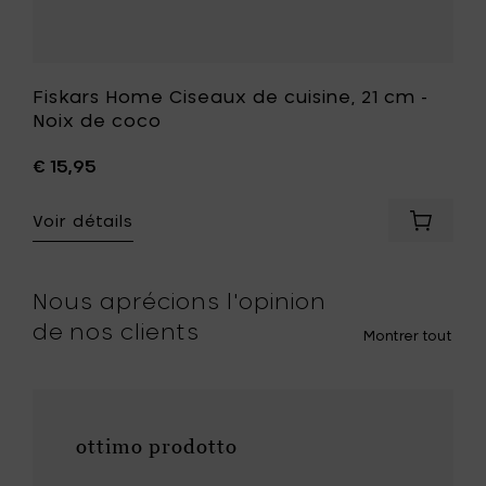
souhait
Fiskars Home Ciseaux de cuisine, 21 cm -
Noix de coco
€ 15,95
er
Voir détails
rs
Ajouter
e
Fiskars
le
Home
Ciseaux
Nous aprécions l'opinion
le
de
de nos clients
cuisine,
Montrer tout
21
cm
-
Noix
r
de
ottimo prodotto
coco
à