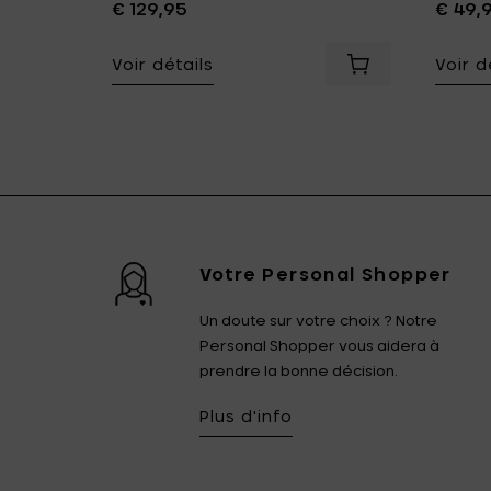
€ 129,95
€ 49,
umes, Ø 8 cm à votre panier
Voir détails
Voir d
oir à votre panier
Ajouter Eva Solo ACORN Vase, transparent - Ø 14 x h 16,5
Ajouter Eva Solo
Votre Personal Shopper
Un doute sur votre choix ? Notre
Personal Shopper vous aidera à
prendre la bonne décision.
Plus d'info