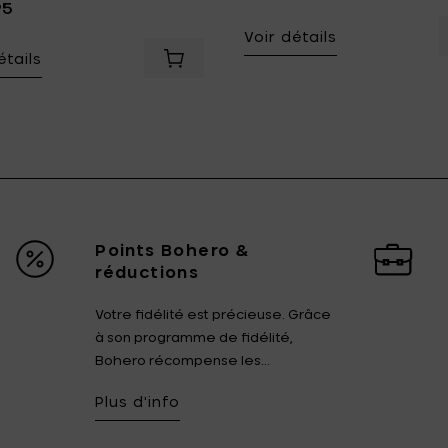
95
Voir détails
étails
 cm à votre panier
 LEGIO NOVA Verres de Champagne - SET 6 pcs - 26 cl à votre
Ajouter Eva Solo Porte-carte de crédi
Points Bohero &
réductions
Votre fidélité est précieuse. Grâce
à son programme de fidélité,
Bohero récompense les...
Plus d'info