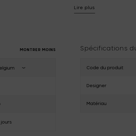
lave-vaisselle.
Lire plus
Tomorrowland
UMBROSA
Villa Styles
Vincent Van Duysen
WMF
Wouters & Hendrix
Spécifications d
MONTRER MOINS
Code du produit
elgium
Fermer pays de livraison
Designer
France
Matériau
0
Bulgarie
Danemark
 jours
Grèce