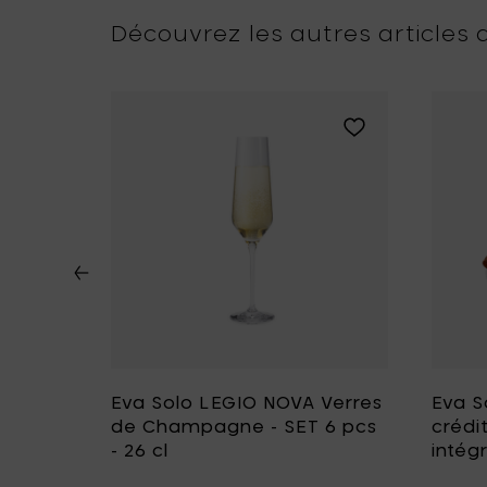
Découvrez les autres articles d
 à votre liste de souhait
es, Ø 8 cm à votre liste de souhait
Ajouter Eva Solo ACORN Vase, transparent - Ø 14 x h 16,5 c
Ajouter Eva Solo 
,
Eva Solo LEGIO NOVA Verres
Eva S
 16,5
de Champagne - SET 6 pcs
crédi
- 26 cl
intég