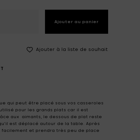
Fiskars Garden
Fiskars Home
Ajouter au panier
Humble
Iittala
Kickpack
Koen Van Guijze
LegnoArt
Likami
Ajouter à la liste de souhait
Maarten Baas
Marcel Wolterinck
IT
Mastrad
Merci for Serax
Muller Van Severen
Nendo by Valerie
Objects
Paola Navone
Pascale Naessens
e qui peut être placé sous vos casseroles
 utilisé pour les grands plats car il est
Piet Boon
Plan C
râce aux aimants, le dessous de plat reste
qu'il est déplacé autour de la table. Après
Roos Van de Velde
San Pellegrino
très facilement et prendra très peu de place
t de nylon enduit de silicone. Il est lavable au
Stelton
Studio Ottawa