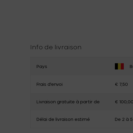
Info de livraison
Pays
B
MODIFIER LE PAYS
Frais d'envoi
€ 7,50
Belgique
Allemagne
Livraison gratuite à partir de
€ 100,0
Luxembourg
Pays-Bas
Canada
Chypre
Délai de livraison estimé
De 2 à 5
Estonie
Finlande