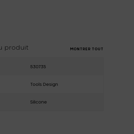
Uncharted
UNIK ANTWERP
Vitra
Waterl'eau
Zone Denmark
u produit
MONTRER TOUT
530735
Tools Design
Silicone