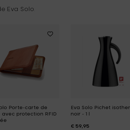
e Eva Solo.
m à votre liste de souhait
LEGIO NOVA Verres de Champagne - SET 6 pcs - 26 cl à votre l
Ajouter Eva Solo Porte-carte de crédit 
olo Porte-carte de
Eva Solo Pichet isothe
t avec protection RFID
noir - 1 l
rée
€ 59,95