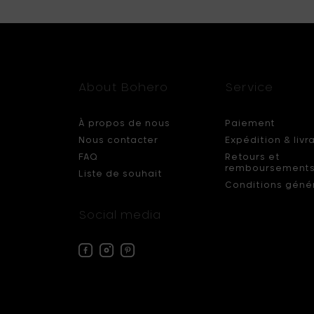
About Bohero
Service
À propos de nous
Paiement
Nous contacter
Expédition & livr
FAQ
Retours et
remboursement
Liste de souhait
Conditions géné
Social media
Facebook
Instagram
Pinterest
Bohero
Bohero
Bohero