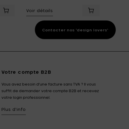
Voir détails
Voir dét
Ajouter Eva Solo Pichet isotherme, noir - 1 l à votre panier
Ajouter Eva Solo 
 panier
t avec protection RFID intégrée à votre panier
Contacter nos 'design lovers'
Votre compte B2B
Vous avez besoin d’une facture sans TVA ? Il vous
suffit de demander votre compte B2B et recevez
votre login professionnel.
Plus d'info