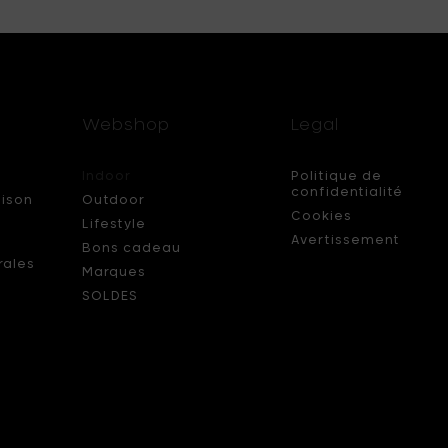
Webshop
Legal
Indoor
Politique de
confidentialité
aison
Outdoor
Cookies
Lifestyle
s
Avertissement
Bons cadeau
rales
Marques
SOLDES