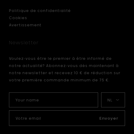
&
à
Politique de confidentialité
steak
Cookies
r
-
Avertissement
lame
12
cm
Newsletter
à
votre
panier
Voulez-vous être le premier à être informé de
notre actualité? Abonnez-vous dès maintenant à
notre newsletter et recevez 10 € de réduction sur
votre première commande minimum de 75 €.
Your
Ma
name
langue
Votre
email
Envoyer