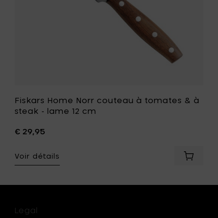
-
lame
12
t
cm
à
votre
liste
de
souhait
Fiskars Home Norr couteau à tomates & à
steak - lame 12 cm
€ 29,95
er
Voir détails
rs
Ajouter
e
Fiskars
aux
Home
Norr
ure
coutea
à
Legal
tomate