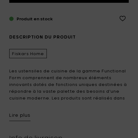
Produit en stock
DESCRIPTION DU PRODUIT
Fiskars Home
Les ustensiles de cuisine de la gamme Functional
Form comprennent de nombreux éléments
innovants dotés de fonctions uniques destinées à
répondre à la vaste palette des besoins d’une
cuisine moderne. Les produits sont réalisés dans
des matériaux tels que du plastique très robuste,
la surface Softouch®, de l’inox, du silicone
Lire plus
résistant à la chaleur et du nylon renforcé de
fibre de verre. La conception fonctionnelle et
l’utilisation de matériaux appropriés garantissent
Info de livraison