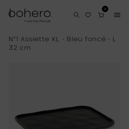
0
Togg
navig
N°1 Assiette XL - Bleu foncé - L
32 cm