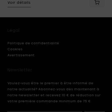
Voir détails
Ajouter
Merci
x
for
re
Serax
N°9
Tasse
Legal
-
Ocre
&
Politique de confidentialité
brun
Cookies
-
Avertissement
r
H
7.3
cm
Newsletter
à
votre
panier
Voulez-vous être le premier à être informé de
notre actualité? Abonnez-vous dès maintenant à
notre newsletter et recevez 10 € de réduction sur
votre première commande minimum de 75 €.