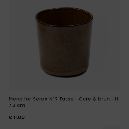
Serax
e
N°9
Tasse
-
Ocre
&
brun
-
H
7.3
cm
t
à
votre
liste
de
souhait
Merci for Serax N°9 Tasse - Ocre & brun - H
7.3 cm
€ 11,00
er