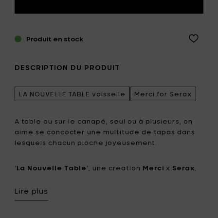
Produit en stock
DESCRIPTION DU PRODUIT
LA NOUVELLE TABLE vaisselle
Merci for Serax
A table ou sur le canapé, seul ou à plusieurs, on
aime se concocter une multitude de tapas dans
lesquels chacun pioche joyeusement.
‘
La Nouvelle Table
', une creation
Merci
x
Serax
,
une collection de vaisselle pour les modes de vie
actuels. Conçus comme un puzzle s’empilent ou
Lire plus
s’emboîtent. 4 assiettes plates, 4 assiettes creux,
un gobelet et un plat à four, en 4 couleurs