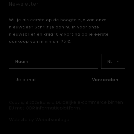
Newsletter
je
mandje
Wil je als eerste op de hoogte zijn van onze
nieuwtjes? Schrijf je dan nu in voor onze
nieuwsbrief en krijg 10 € korting op je eerste
aankoop van minimum 75 €.
Naam
Mijn
taal
Je
e-
Verzenden
mail
Duidelijke e-commerce binnen
Copyright 2026 Bohero.
EU met ODR informatieplatform.
Website by Webatvantage