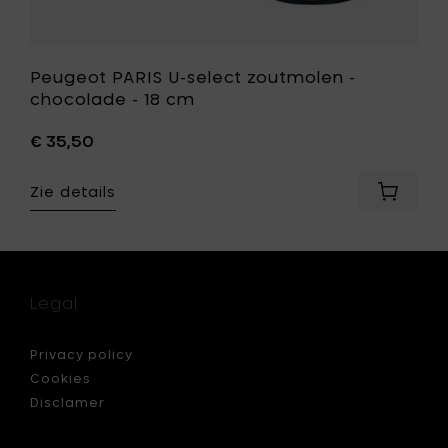
Peugeot PARIS U-select zoutmolen -
chocolade - 18 cm
€ 35,50
Zie details
Voeg
eot
Peugeo
PARIS
U-
t
select
rmolen
zoutmo
Legal
-
el
chocol
-
Privacy policy
18
Cookies
cm
Disclamer
toe
aan
je