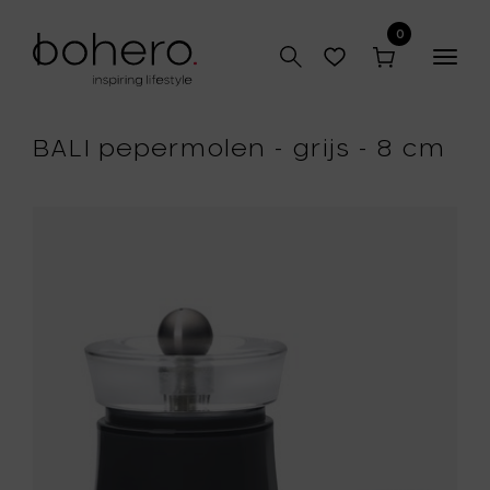
0
Togg
navig
BALI pepermolen - grijs - 8 cm