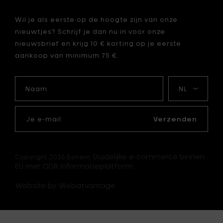
Wil je als eerste op de hoogte zijn van onze
nieuwtjes? Schrijf je dan nu in voor onze
nieuwsbrief en krijg 10 € korting op je eerste
aankoop van minimum 75 €.
Naam
Mijn
taal
Je
e-
Verzenden
mail
Duidelijke e-commerce binnen
Copyright 2026 Bohero.
EU met ODR informatieplatform.
Website by Webatvantage