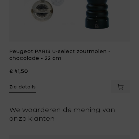
st
aan
je
wenslijst
Peugeot PARIS U-select zoutmolen -
chocolade - 22 cm
€ 41,50
Zie details
eot
Voeg
Peugeo
rmolen
PARIS
U-
We waarderen de mening van
select
onze klanten
zoutmo
-
chocol
-