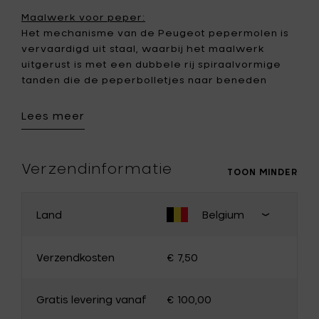
Maalwerk voor peper:
Het mechanisme van de Peugeot pepermolen is
vervaardigd uit staal, waarbij het maalwerk
uitgerust is met een dubbele rij spiraalvormige
tanden die de peperbolletjes naar beneden
duwen en vermalen (in plaats van verpletteren)
Lees meer
De maalgraad:
Afhankelijk van je persoonlijke smaak, kan je de
maalgraad instellen:
Verzendinformatie
TOON MINDER
> Fijne maalgraad = wanneer je kiest voor kracht
> Grovere maalgraad = wanneer je kiest voor
een maximum aan aroma’s
Land
Belgium
PAS JE LAND AAN
> Gemiddelde maalgraad = wanneer je kiest voor
Sluit
evenwicht
land
Verzendkosten
€ 7,50
Bij pepermolens die niet voorzien zijn van U-
van
select zit de instelknop aan de bovenkant van de
levering
België
Duitsland
molen.
Gratis levering vanaf
€ 100,00
Frankrijk
Luxemburg