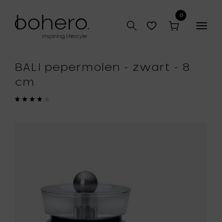
0
Togg
navig
BALI pepermolen - zwart - 8
cm