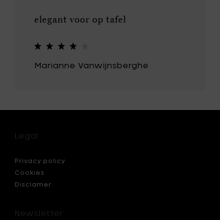
22
cm
elegant voor op tafel
je
toe
aan
je
mandje
Marianne Vanwijnsberghe
Legal
Privacy policy
Cookies
Disclamer
Newsletter