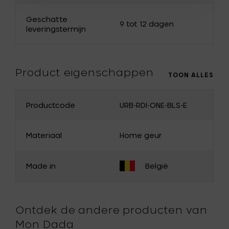
Nederland
Bulgarije
Geschatte
9 tot 12 dagen
leveringstermijn
Canada
Cyprus
Denemarken
Estland
Product eigenschappen
Finland
Griekenland
TOON ALLES
Hongarije
Ierland
Productcode
URB-RDI-ONE-BLS-E
Italië
Japan
Letland
Litouwen
Materiaal
Home geur
Malta
Noorwegen
Made in
België
Oostenrijk
Polen
Portugal
Roemenië
Ontdek de andere producten van
Slovakije
Slovenië
Mon Dada.
Spanje
Tsjechië