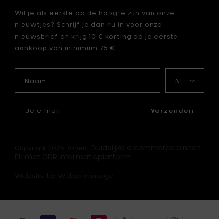
je
cm
Wil je als eerste op de hoogte zijn van onze
toe
aan
nieuwtjes? Schrijf je dan nu in voor onze
je
nieuwsbrief en krijg 10 € korting op je eerste
mandje
aankoop van minimum 75 €.
Naam
Mijn
taal
Je
e-
Verzenden
mail
Duidelijke e-commerce binnen
Copyright 2026 Bohero.
EU met ODR informatieplatform.
Website by Webatvantage