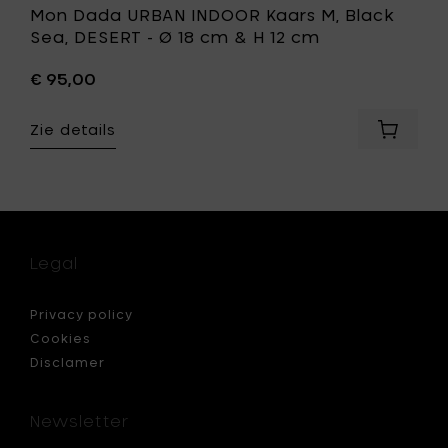
je
Mon Dada URBAN INDOOR Kaars M, Black
wenslijst
Sea, DESERT - Ø 18 cm & H 12 cm
€ 95,00
Zie details
Voeg
Mon
Dada
N
URBAN
G
INDOOR
Kaars
M,
Legal
Black
er,
Sea,
DESERT
Privacy policy
dard
-
Cookies
Ø
Disclamer
18
cm
&
Newsletter
H
12