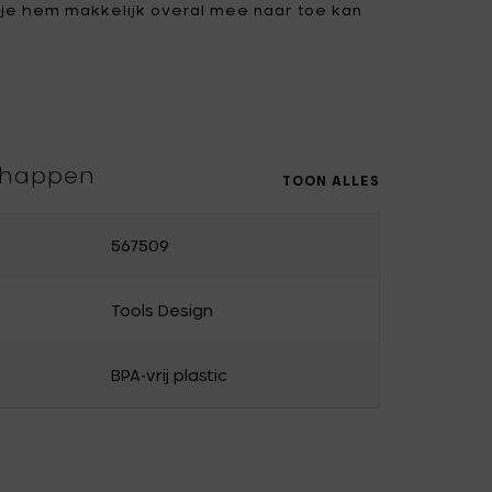
 je hem makkelijk overal mee naar toe kan
Uncharted
UNIK ANTWERP
Vitra
Waterl'eau
Zone Denmark
chappen
TOON ALLES
567509
Tools Design
BPA-vrij plastic