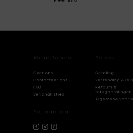
Meer info
About Bohero
Service
Over ons
Betaling
Contacteer ons
Verzending & lev
FAQ
Retours &
terugbetalingen
Verlanglijstjes
Algemene voorw
Social media
Facebook
Instagram
Pinterest
Bohero
Bohero
Bohero