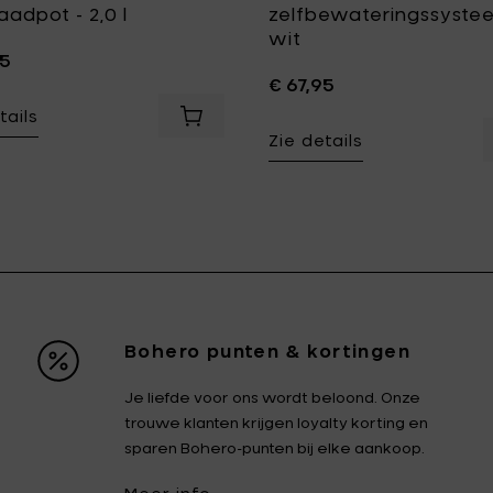
aadpot - 2,0 l
zelfbewateringssyste
wit
95
€ 67,95
tails
oe aan je mandje
ogelvoeder (2 stuks) toe aan je mandje
Voeg Eva Solo SILHOUETTE Voorraadpo
Zie details
Bohero punten & kortingen
Je liefde voor ons wordt beloond. Onze
trouwe klanten krijgen loyalty korting en
sparen Bohero-punten bij elke aankoop.