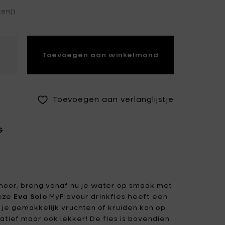
ten))
Fiskars Garden
Fiskars Home
Humble
Iittala
Kickpack
Toevoegen aan winkelmand
Koen Van Guijze
LegnoArt
Likami
Maarten Baas
Marcel Wolterinck
Toevoegen aan verlanglijstje
Mastrad
Merci for Serax
G
Muller Van Severen
Nendo by Valerie
Objects
Paola Navone
Pascale Naessens
Piet Boon
Plan C
 hoor, breng vanaf nu je water op smaak met
Deze
Eva Solo
MyFlavour drinkfles heeft een
Roos Van de Velde
San Pellegrino
je gemakkelijk vruchten of kruiden kan op
ratief maar ook lekker! De fles is bovendien
Stelton
Studio Ottawa