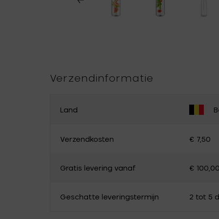
Verzendinformatie
Land
B
PAS JE LAND AAN
Verzendkosten
€ 7,50
België
Duitsland
Gratis levering vanaf
€ 100,0
Luxemburg
Nederland
Canada
Cyprus
Geschatte leveringstermijn
2 tot 5
Estland
Finland