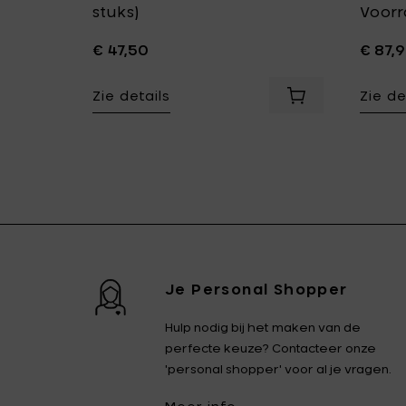
ijs
stuks)
Voorr
€ 47,50
€ 87,
Zie details
Zie de
ur - Ø 14 x h 16.5 cm toe aan je mandje
Voeg Eva Solo Mangnetische onderzetter - steengrijs t
Voeg Eva Solo V
 mandje
Je Personal Shopper
Hulp nodig bij het maken van de
perfecte keuze? Contacteer onze
'personal shopper' voor al je vragen.