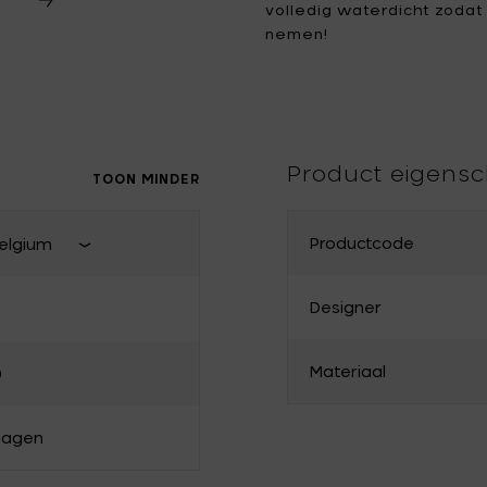
volledig waterdicht zodat
nemen!
Tomorrowland
UMBROSA
Villa Styles
Vincent Van Duysen
WMF
Wouters & Hendrix
Product eigens
TOON MINDER
Productcode
elgium
Sluit land van levering
Designer
Frankrijk
Materiaal
0
Bulgarije
Denemarken
 dagen
Griekenland