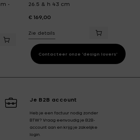
em -
26.5 & h 43 cm
Hakmol
€ 169,00
€ 44,9
Zie details
Zie det
t - 2,0 l toe aan je mandje
Voeg Eva Solo SOL
Voeg Eva Solo Kruidenpot met zelfbewateringssysteem - 
Contacteer onze 'design lovers'
Je B2B account
Heb je een factuur nodig zonder
BTW? Vraag eenvoudig je B2B-
account aan en krijg je zakelijke
login.