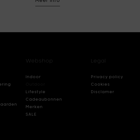
Meer info
Webshop
Legal
Indoor
Privacy policy
ering
Outdoor
Cookies
Lifestyle
Disclamer
Cadeaubonnen
aarden
Merken
SALE