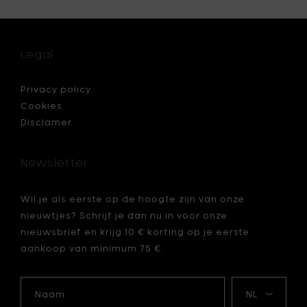
Zeepdis
mat
N
wit
-
boe
Legal
h
lank
18
cm
Privacy policy
toe
Cookies
aan
Disclamer
je
mandje
Newsletter
Wil je als eerste op de hoogte zijn van onze
nieuwtjes? Schrijf je dan nu in voor onze
nieuwsbrief en krijg 10 € korting op je eerste
aankoop van minimum 75 €.
je
Naam
Mijn
taal