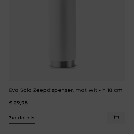
oe
wit
nk
-
h
18
cm
toe
aan
je
wenslijst
Eva Solo Zeepdispenser, mat wit - h 18 cm
st
€ 29,95
Zie details
Voeg
Eva
Solo